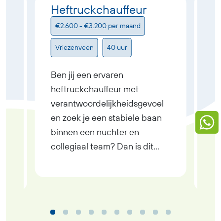
Heftruckchauffeur
He
p
€2.600 - €3.200 per maand
€
Vriezenveen
40 uur
H
Ben jij een ervaren
r
Be
heftruckchauffeur met
g?
en
verantwoordelijkheidsgevoel
en
zw
en zoek je een stabiele baan
He
binnen een nuchter en
in
collegiaal team? Dan is dit
br
jouw kans! Als
€2
Heftruckchauffeur ben jij de
fu
spil in het productieproces. Jij
k
log
zorgt ervoor dat materialen
r
fu
tijdig worden aangevoerd