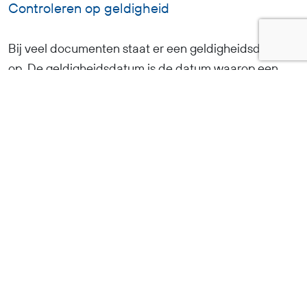
Controleren op geldigheid
Bij veel documenten staat er een geldigheidsdatum
op. De geldigheidsdatum is de datum waarop een
document verloopt. Het is belangrijk dat je dit goed in
de gaten houdt bij alle documenten waar dit van
toepassing is. Zodra deze document verlopen zijn,
loopt BR-Flex snel vast. Denk hierbij aan de volgende
documenten: Identificatiebewijs, rijbewijs en
bankpas.