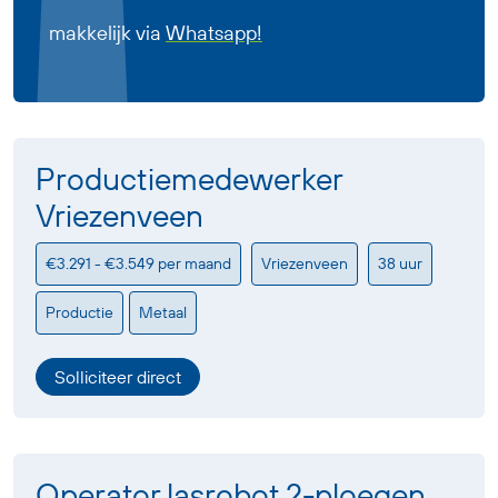
makkelijk via
Whatsapp!
Productiemedewerker
Vriezenveen
€3.291 - €3.549 per maand
Vriezenveen
38 uur
Productie
Metaal
Solliciteer direct
Operator lasrobot 2-ploegen