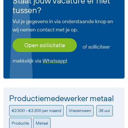
Staat jouw vacature er niet
tussen?
Vul je gegevens in via onderstaande knop en
wij nemen contact met je op.
Open sollicitatie
of solliciteer
makkelijk via
Whatsapp!
Productiemedewerker metaal
€2.500 - €3.200 per maand
Vriezenveen
38 uur
Productie
Metaal