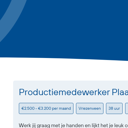
Productiemedewerker Pla
€2.500 - €3.200 per maand
Vriezenveen
38 uur
Werk jij graag met je handen en lijkt het je leu