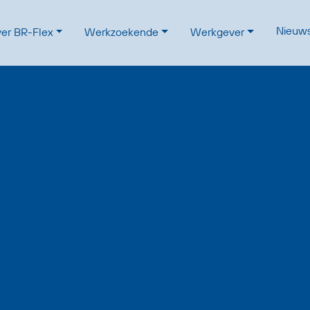
Nieuw
er BR-Flex
Werkzoekende
Werkgever