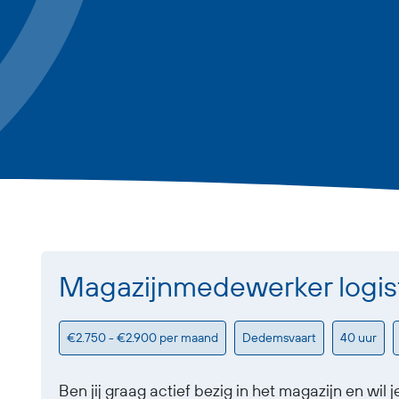
Magazijnmedewerker logis
€2.750 - €2.900 per maand
Dedemsvaart
40 uur
Ben jij graag actief bezig in het magazijn en wil 