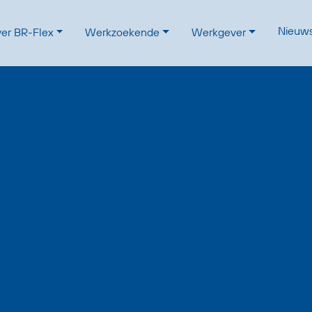
Nieuw
er BR-Flex
Werkzoekende
Werkgever