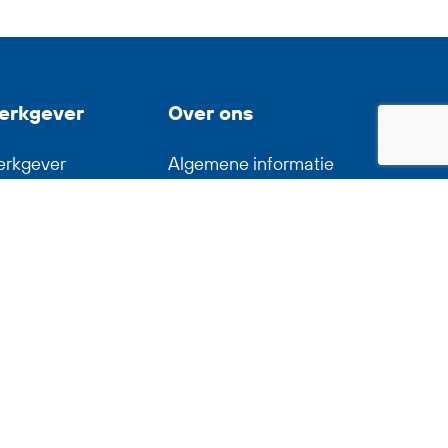
erkgever
Over ons
rkgever
Algemene informatie
-Flex op LinkedIn
Medewerkers
ntact opnemen