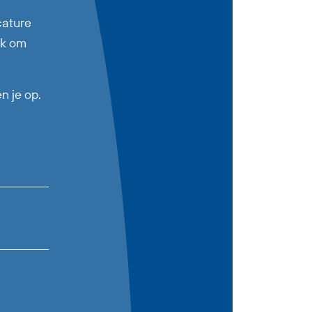
cature
uk om
n je op.