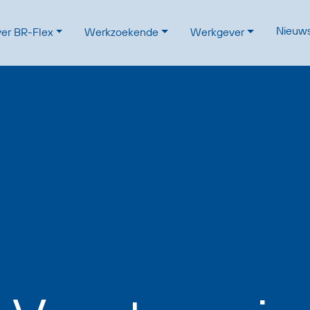
Nieuw
er BR-Flex
Werkzoekende
Werkgever