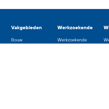
Vakgebieden
Werkzoekende
W
Bouw
Werkzoekende
We
Horeca
Waarom BR-Flex
BR
Hout en Bouw
Inschrijven
Co
Logistiek
Vacatures
Metaal
Vacatures in de
Productie
regio's
Techniek
Hardenberg
Transport
Vriezenveen
Dedemsvaart
Almelo