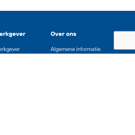
erkgever
Over ons
rkgever
Algemene informatie
-Flex op LinkedIn
Medewerkers
ntact opnemen