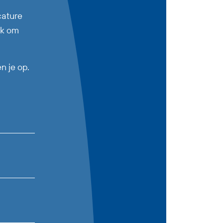
cature
uk om
n je op.