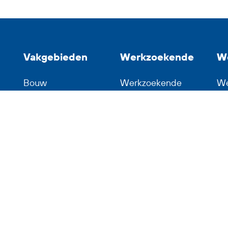
Vakgebieden
Werkzoekende
W
Bouw
Werkzoekende
We
Horeca
Waarom BR-Flex
BR
Hout en Bouw
Inschrijven
Co
Logistiek
Vacatures
Metaal
Vacatures in de
Productie
regio's
Techniek
Hardenberg
Transport
Vriezenveen
Dedemsvaart
Almelo