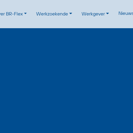
Nieuw
er BR-Flex
Werkzoekende
Werkgever