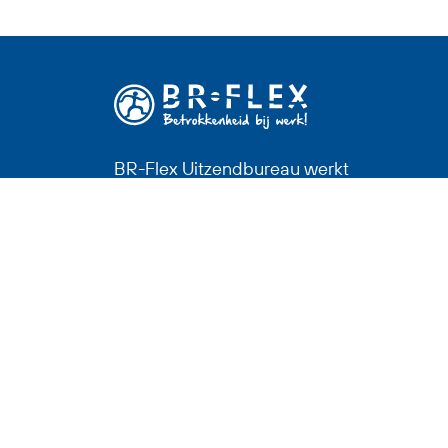
BR-Flex Uitzendbureau werkt
met en voor mensen. Wij helpen
je werk te vinden waar je goed in
bent, in een prettige omgeving.
Werk met voldoening en plezier,
dat is ons doel.