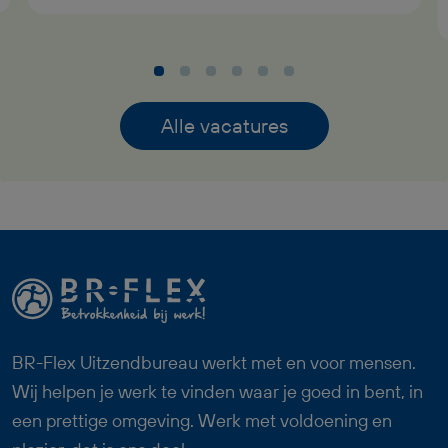
naar de boor- en zaagstraat, zodat je
collega’s zonder vertraging kunnen
doorwerken. Dankzij jouw inzet blijft de
werkplaats soepel en efficiënt draaien.
Alle vacatures
Een afwisselende en verantwoordelijke
functie binnen een stabiel familiebedrijf
waar teamwork centraal staat.
BR-Flex Uitzendbureau werkt met en voor mensen.
Wij helpen je werk te vinden waar je goed in bent, in
een prettige omgeving. Werk met voldoening en