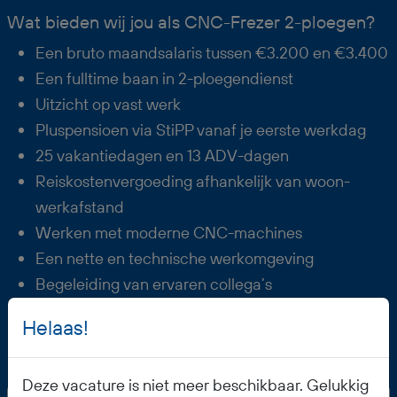
Wat bieden wij jou als CNC-Frezer 2-ploegen?
Een bruto maandsalaris tussen €3.200 en €3.400
Een fulltime baan in 2-ploegendienst
Uitzicht op vast werk
Pluspensioen via StiPP vanaf je eerste werkdag
25 vakantiedagen en 13 ADV-dagen
Reiskostenvergoeding afhankelijk van woon-
werkafstand
Werken met moderne CNC-machines
Een nette en technische werkomgeving
Begeleiding van ervaren collega’s
Mogelijkheid om jezelf verder te ontwikkelen in
Helaas!
CNC-frezen
Deze vacature is niet meer beschikbaar. Gelukkig