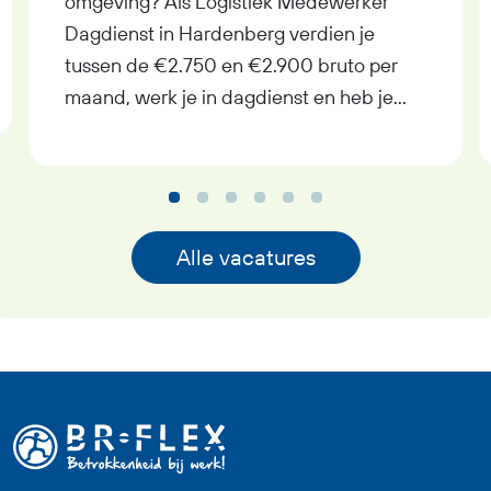
omgeving? Als Logistiek Medewerker
Dagdienst in Hardenberg verdien je
tussen de €2.750 en €2.900 bruto per
maand, werk je in dagdienst en heb je
uitzicht op een vast contract bij goed
functioneren. In deze functie als Logistiek
Medewerker Dagdienst krijg je
afwisselend werk met
verantwoordelijkheid, pensioenopbouw
Alle vacatures
vanaf je eerste werkdag,
reiskostenvergoeding en een prettige
werksfeer binnen een professioneel
team. Zoek jij een fulltime baan waarin
logistiek, techniek en overzicht
samenkomen? Dan past deze functie als
Logistiek Medewerker Dagdienst goed