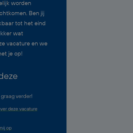
telijk worden
echtkomen. Ben jij
baar tot het eind
lekker wat
ze vacature en we
et je op!
 deze
 graag verder!
ver deze vacature
ij op