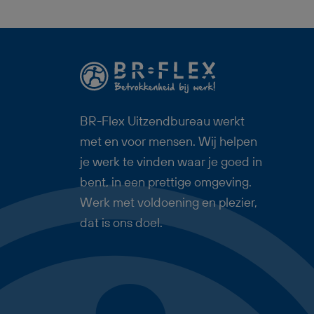
in een nette en moderne
werkomgeving en krijgt volop
mogelijkheden om jezelf verder te
ontwikkelen. Daarnaast bouw je
vanaf je eerste werkdag pensioen
op via StiPP, heb je recht op
BR-Flex Uitzendbureau werkt
reiskostenvergoeding (indien van
met en voor mensen. Wij helpen
toepassing) en is er uitzicht op een
je werk te vinden waar je goed in
vast dienstverband bij goed
bent, in een prettige omgeving.
functioneren. Deze baan als
Werk met voldoening en plezier,
Productiemedewerker
dat is ons doel.
Machinebouw past goed bij
iemand die graag praktisch werkt,
nauwkeurig is en interesse heeft in
techniek en metaalbewerking.