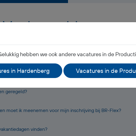
Veelgestelde vragen
Gelukkig hebben we ook andere vacatures in de Productie
k mijn salaris?
res in Hardenberg
Vacatures in de Produ
leding?
oen geregeld?
 moet ik meenemen voor mijn inschrijving bij BR-Flex?
 vakantiedagen vinden?