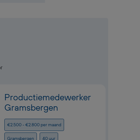
r
Productiemedewerker
Inp
Gramsbergen
plo
€2.500 - €2.800 per maand
€3.250
Gramsbergen
40 uur
Grams