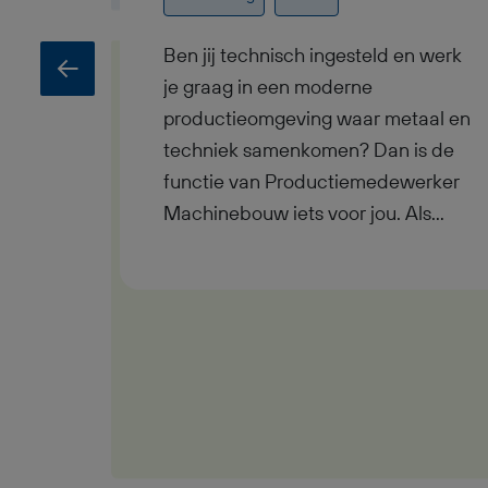
Ben jij technisch ingesteld en werk
je graag in een moderne
productieomgeving waar metaal en
techniek samenkomen? Dan is de
functie van Productiemedewerker
Machinebouw iets voor jou. Als
Productiemedewerker
Machinebouw werk je fulltime in
Hardenberg binnen een
machinebouwomgeving waar je
meewerkt aan het maken en
bewerken van metalen onderdelen.
Je ontvangt een bruto maandsalaris
tussen €3.200,- en €3.400,-, werkt