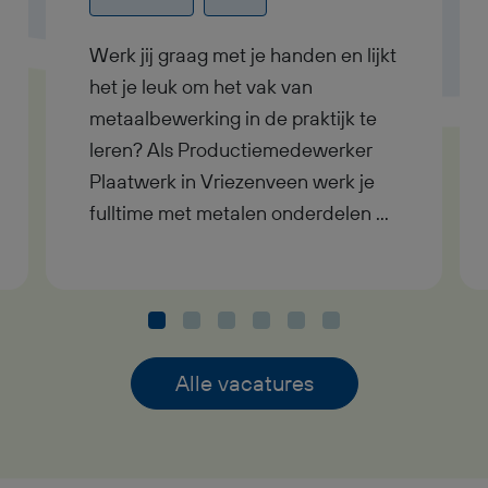
Werk jij graag met je handen en lijkt
het je leuk om het vak van
metaalbewerking in de praktijk te
leren? Als Productiemedewerker
Plaatwerk in Vriezenveen werk je
fulltime met metalen onderdelen en
moderne machines. Je verdient
tussen € 2.500 en € 3.200 bruto
per maand, ontvangt een
reiskostenvergoeding en krijgt
volop mogelijkheden om jezelf
Alle vacatures
verder te ontwikkelen. In de functie
van Productiemedewerker
Plaatwerk ben je bezig met het