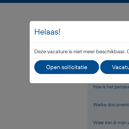
Helaas!
Deze vacature is niet meer beschikbaar. 
Wanneer ontvang i
Open sollicitatie
Vacatu
Ontvang ik werkk
Hoe is het pensi
Welke documenten
Waar kan ik mijn