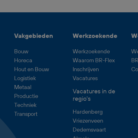
boren, zagen en tappen van
metalen onderdelen. Je zorgt dat
materialen goed worden
voorbereid, controleert de kwaliteit
Vakgebieden
Werkzoekende
W
en helpt mee bij verschillende
onderdelen van het
Bouw
Werkzoekende
We
productieproces. Deze baan als
Horeca
Waarom BR-Flex
BR
Productiemedewerker Plaatwerk
Hout en Bouw
Inschrijven
Co
past goed bij iemand die technisch
Logistiek
Vacatures
inzicht heeft, nauwkeurig werkt en
Metaal
Vacatures in de
graag onderdeel wil zijn van een
Productie
regio's
betrokken team. Bij goed
Techniek
functioneren heb je uitzicht op een
Hardenberg
Transport
vast dienstverband.
Vriezenveen
Dedemsvaart