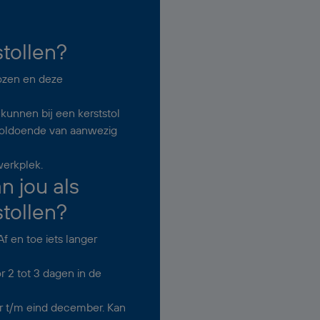
tollen?
dozen en deze
kunnen bij een kerststol
r voldoende van aanwezig
erkplek.
 jou als
tollen?
Af en toe iets langer
r 2 tot 3 dagen in de
r t/m eind december. Kan