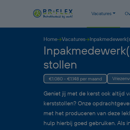
Vacatures
Ov
Home
Vacatures
Inpakmedewerk(st
Inpakmedewerk(
stollen
Vriezen
€1.080 - €1.148 per maand
Geniet jij met de kerst ook altijd 
kerststollen? Onze opdrachtgever
met het produceren van deze lekk
hulp hierbij goed gebruiken. Als