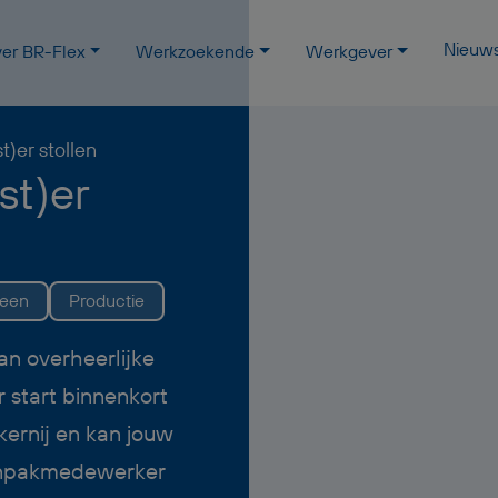
Nieuw
er BR-Flex
Werkzoekende
Werkgever
)er stollen
st)er
veen
Productie
van overheerlijke
 start binnenkort
ernij en kan jouw
 inpakmedewerker