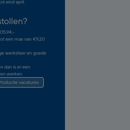
t eind april.
tollen?
€15,94,-.
tot een max van €9,20
ige werksfeer en goede
n dan is er een
jven werken.
Productie vacatures