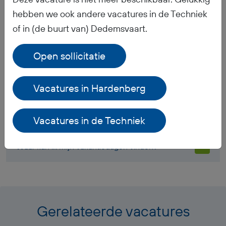
hebben we ook andere vacatures in de Techniek
Wanneer ontvang ik mijn salaris?
of in (de buurt van) Dedemsvaart.
Ontvang ik werkkleding?
Open sollicitatie
Hoe is het pensioen geregeld?
Vacatures in Hardenberg
Welke documenten moet ik meenemen voor mijn
inschrijving bij BR-Flex?
Vacatures in de Techniek
Waar kan ik mijn vakantiedagen vinden?
Gerelateerde vacatures