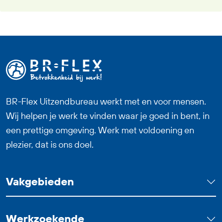
reiskostenvergoeding en een prettige
werksfeer binnen een professioneel
team. Zoek jij een fulltime baan waarin
logistiek, techniek en overzicht
samenkomen? Dan past deze functie als
Logistiek Medewerker Dagdienst goed
bij jou.
BR-Flex Uitzendbureau werkt met en voor mensen.
Wij helpen je werk te vinden waar je goed in bent, in
een prettige omgeving. Werk met voldoening en
plezier, dat is ons doel.
Vakgebieden
Werkzoekende