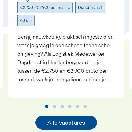
€2.750 - €2.900 per maand
Dedemsvaart
40 uur
Ben jij nauwkeurig, praktisch ingesteld en
werk je graag in een schone technische
omgeving? Als Logistiek Medewerker
Dagdienst in Hardenberg verdien je
tussen de €2.750 en €2.900 bruto per
maand, werk je in dagdienst en heb je
uitzicht op een vast contract bij goed
functioneren. In deze functie als Logistiek
Medewerker Dagdienst krijg je
afwisselend werk met
verantwoordelijkheid, pensioenopbouw
Alle vacatures
vanaf je eerste werkdag,