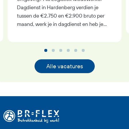
Dagdienst in Hardenberg verdien je
tussen de €2.750 en €2.900 bruto per
maand, werk je in dagdienst en heb je
uitzicht op een vast contract bij goed
functioneren. In deze functie als Logistiek
Medewerker Dagdienst krijg je
afwisselend werk met
verantwoordelijkheid, pensioenopbouw
Alle vacatures
vanaf je eerste werkdag,
reiskostenvergoeding en een prettige
werksfeer binnen een professioneel
team. Zoek jij een fulltime baan waarin
logistiek, techniek en overzicht
samenkomen? Dan past deze functie als
Logistiek Medewerker Dagdienst goed