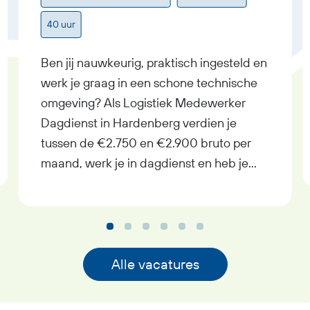
40 uur
Ben jij nauwkeurig, praktisch ingesteld en
werk je graag in een schone technische
omgeving? Als Logistiek Medewerker
Dagdienst in Hardenberg verdien je
tussen de €2.750 en €2.900 bruto per
maand, werk je in dagdienst en heb je
uitzicht op een vast contract bij goed
functioneren. In deze functie als Logistiek
Medewerker Dagdienst krijg je
afwisselend werk met
verantwoordelijkheid, pensioenopbouw
Alle vacatures
vanaf je eerste werkdag,
reiskostenvergoeding en een prettige