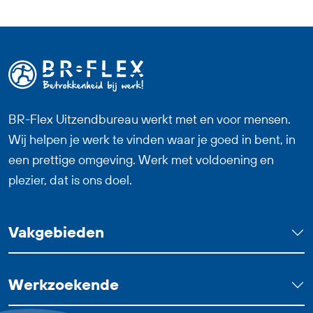
werksfeer binnen een professioneel
team. Zoek jij een fulltime baan waarin
logistiek, techniek en overzicht
samenkomen? Dan past deze functie als
Logistiek Medewerker Dagdienst goed
bij jou.
BR-Flex Uitzendbureau werkt met en voor mensen.
Wij helpen je werk te vinden waar je goed in bent, in
een prettige omgeving. Werk met voldoening en
plezier, dat is ons doel.
Vakgebieden
Werkzoekende