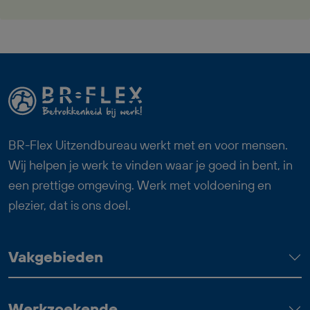
vanaf je eerste werkdag,
reiskostenvergoeding en een prettige
werksfeer binnen een professioneel
team. Zoek jij een fulltime baan waarin
logistiek, techniek en overzicht
samenkomen? Dan past deze functie als
Logistiek Medewerker Dagdienst goed
bij jou.
BR-Flex Uitzendbureau werkt met en voor mensen.
Wij helpen je werk te vinden waar je goed in bent, in
een prettige omgeving. Werk met voldoening en
plezier, dat is ons doel.
Vakgebieden
Werkzoekende