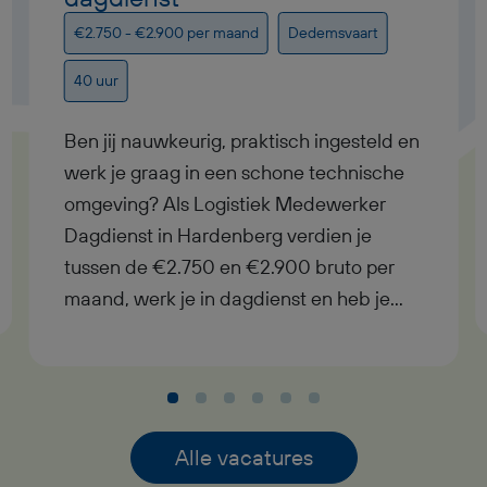
€2.750 - €2.900 per maand
Dedemsvaart
40 uur
Ben jij nauwkeurig, praktisch ingesteld en
werk je graag in een schone technische
omgeving? Als Logistiek Medewerker
Dagdienst in Hardenberg verdien je
tussen de €2.750 en €2.900 bruto per
maand, werk je in dagdienst en heb je
uitzicht op een vast contract bij goed
functioneren. In deze functie als Logistiek
Medewerker Dagdienst krijg je
afwisselend werk met
verantwoordelijkheid, pensioenopbouw
Alle vacatures