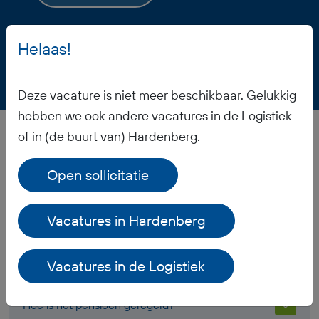
Helaas!
Deze vacature is niet meer beschikbaar. Gelukkig
hebben we ook andere vacatures in de Logistiek
of in (de buurt van) Hardenberg.
Veelgestelde vragen
Open sollicitatie
Wanneer ontvang ik mijn salaris?
Vacatures in Hardenberg
Ontvang ik werkkleding?
Vacatures in de Logistiek
Hoe is het pensioen geregeld?