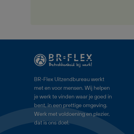
andere houten bouwelementen
produceert. Je ontvangt een bruto
maandsalaris tussen €2.800,- en
€3.350,-, werkt in een betrokken en
nuchter team, krijgt 25
vakantiedagen, 8% vakantiegeld en
volop mogelijkheden om jezelf
verder te ontwikkelen. Deze baan
als Productiemedewerker
BR-Flex Uitzendbureau werkt
Dakkapellen is ideaal voor iemand
met en voor mensen. Wij helpen
die nauwkeurig werkt, graag met
je werk te vinden waar je goed in
zijn handen bezig is en op zoek is
bent, in een prettige omgeving.
naar een stabiele baan met uitzicht
Werk met voldoening en plezier,
op een vast dienstverband.
dat is ons doel.