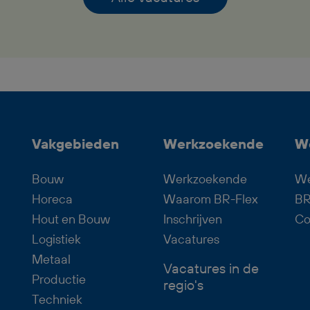
met verantwoordelijkheid,
pensioenopbouw vanaf je eerste
werkdag, reiskostenvergoeding en
een prettige werksfeer binnen een
professioneel team. Zoek jij een
fulltime baan waarin logistiek,
techniek en overzicht
Vakgebieden
Werkzoekende
W
samenkomen? Dan past deze
functie als Logistiek Medewerker
Bouw
Werkzoekende
We
Dagdienst goed bij jou.
Horeca
Waarom BR-Flex
BR
Hout en Bouw
Inschrijven
Co
Logistiek
Vacatures
Metaal
Vacatures in de
Productie
regio's
Techniek