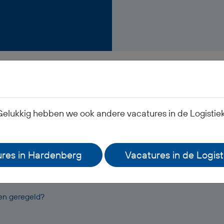
Veelgestelde vragen
Gelukkig hebben we ook andere vacatures in de Logistiek
k mijn salaris?
res in Hardenberg
Vacatures in de Logis
leding?
oen geregeld?