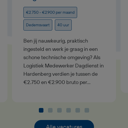
€2.750 - €2.900 per maand
Dedemsvaart
40 uur
Ben jij nauwkeurig, praktisch
ingesteld en werk je graag in een
schone technische omgeving? Als
Logistiek Medewerker Dagdienst in
Hardenberg verdien je tussen de
€2.750 en €2.900 bruto per
maand, werk je in dagdienst en heb
je uitzicht op een vast contract bij
goed functioneren. In deze functie
als Logistiek Medewerker
Dagdienst krijg je afwisselend werk
Alle vacatures