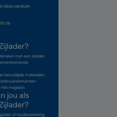
er deze vacature
ij op
ijlader?
erialen met een zijlader.
n binnenkomende
et benodigde materialen.
keletbouwelementen.
n het magazijn.
 jou als
ijlader?
gistiek of houtbewerking