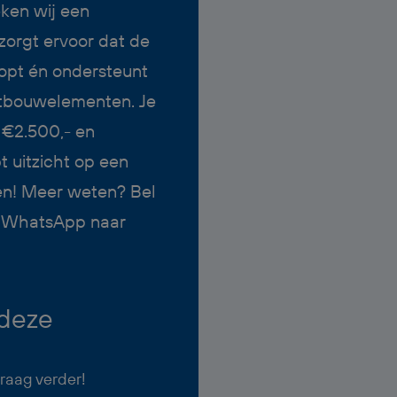
ken wij een
zorgt ervoor dat de
opt én ondersteunt
etbouwelementen. Je
e €2.500,- en
 uitzicht op een
en!
Meer weten? Bel
n WhatsApp naar
 deze
graag verder!