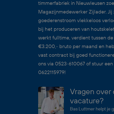
timmerfabriek in Nieuwleusen zoe
Magazijnmedewerker Zijlader. Jij 
goederenstroom vlekkeloos verlo
bij het produceren van houtskel
werkt fulltime, verdient tussen d
€3.200,- bruto per maand en hebt
vast contract bij goed functioner
ons via 0523-610067 of stuur ee
0622115979!
Vragen over
vacature?
Bas Luttmer helpt je 