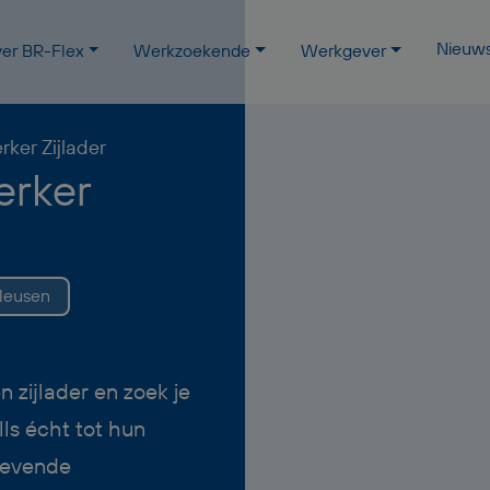
Nieuw
er BR-Flex
Werkzoekende
Werkgever
ker Zijlader
rker
leusen
 zijlader en zoek je
lls écht tot hun
gevende