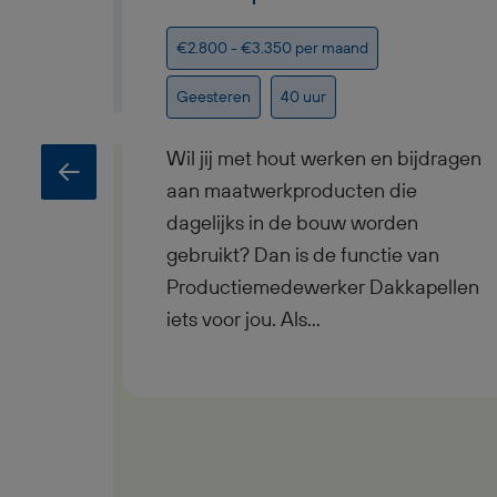
€2.800 - €3.350 per maand
Geesteren
40 uur
Wil jij met hout werken en bijdragen
aan maatwerkproducten die
dagelijks in de bouw worden
gebruikt? Dan is de functie van
Productiemedewerker Dakkapellen
iets voor jou. Als
Productiemedewerker Dakkapellen
werk je fulltime in dagdienst in een
moderne timmerfabriek in
Geesteren, waar je samen met
collega's complete dakkapellen en