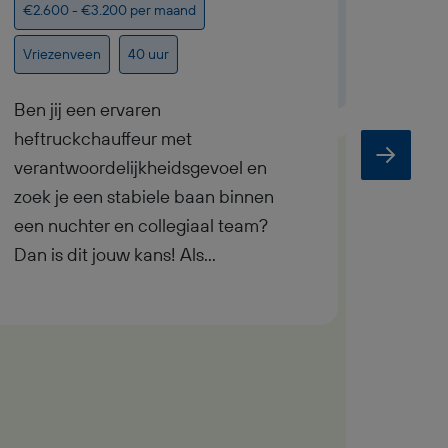
€2.600 - €3.200 per maand
€2.800
Vriezenveen
40 uur
Geeste
Ben jij een ervaren
heftruckchauffeur met
Wil ji
verantwoordelijkheidsgevoel en
prakti
zoek je een stabiele baan binnen
dagelij
een nuchter en collegiaal team?
de fun
Dan is dit jouw kans! Als
Produ
Heftruckchauffeur ben jij de spil in
Bouwel
het productieproces. Jij zorgt ervoor
Produ
dat materialen tijdig worden
Bouwel
aangevoerd naar de boor- en
een mo
zaagstraat, zodat je collega’s
Geeste
zonder vertraging kunnen
colleg