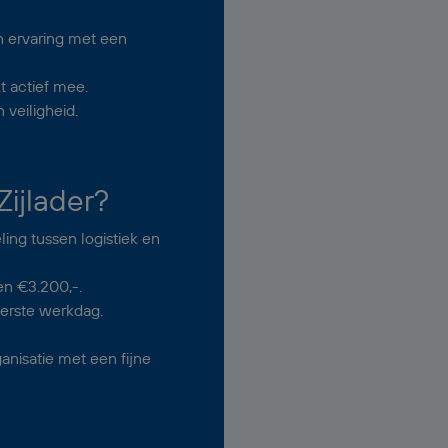
en ervaring met een
t actief mee.
 veiligheid.
ijlader?
ing tussen logistiek en
en €3.200,-.
eerste werkdag.
anisatie met een fijne