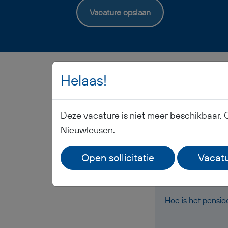
Vacature opslaan
Helaas!
Deze vacature is niet meer beschikbaar. 
Nieuwleusen.
Wanneer ontvang i
Open sollicitatie
Vacatu
Ontvang ik werkk
Hoe is het pensi