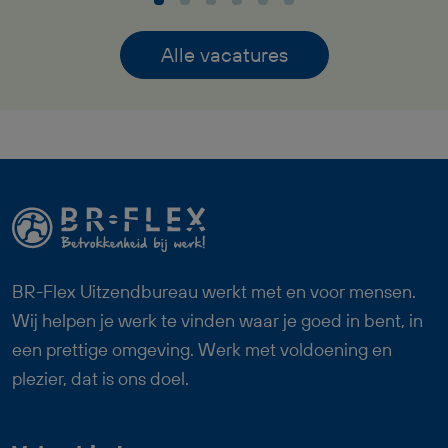
mogelijkheden om jezelf verder te
ontwikkelen. In de functie van
Alle vacatures
Productiemedewerker Plaatwerk ben je
bezig met het boren, zagen en tappen
van metalen onderdelen. Je zorgt dat
materialen goed worden voorbereid,
controleert de kwaliteit en helpt mee bij
verschillende onderdelen van het
productieproces. Deze baan als
Productiemedewerker Plaatwerk past
BR-Flex Uitzendbureau werkt met en voor mensen.
goed bij iemand die technisch inzicht
Wij helpen je werk te vinden waar je goed in bent, in
heeft, nauwkeurig werkt en graag
een prettige omgeving. Werk met voldoening en
onderdeel wil zijn van een betrokken
plezier, dat is ons doel.
team. Bij goed functioneren heb je
uitzicht op een vast dienstverband.