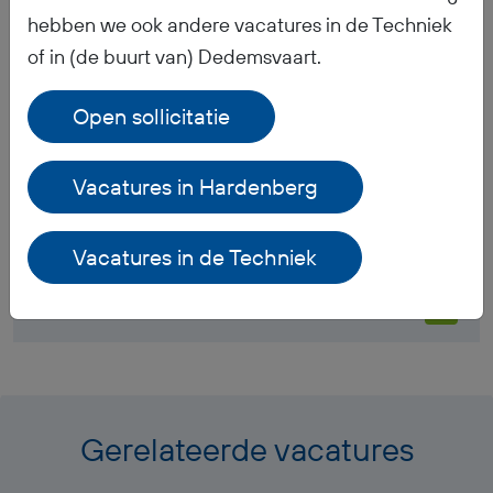
hebben we ook andere vacatures in de Techniek
Wanneer ontvang ik mijn salaris?
of in (de buurt van) Dedemsvaart.
Ontvang ik werkkleding?
Open sollicitatie
Hoe is het pensioen geregeld?
Vacatures in Hardenberg
Welke documenten moet ik meenemen voor mijn
inschrijving bij BR-Flex?
Vacatures in de Techniek
Waar kan ik mijn vakantiedagen vinden?
Gerelateerde vacatures