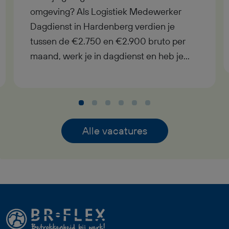
omgeving? Als Logistiek Medewerker
Dagdienst in Hardenberg verdien je
tussen de €2.750 en €2.900 bruto per
maand, werk je in dagdienst en heb je
uitzicht op een vast contract bij goed
functioneren. In deze functie als Logistiek
Medewerker Dagdienst krijg je
afwisselend werk met
verantwoordelijkheid, pensioenopbouw
Alle vacatures
vanaf je eerste werkdag,
reiskostenvergoeding en een prettige
werksfeer binnen een professioneel
team. Zoek jij een fulltime baan waarin
logistiek, techniek en overzicht
samenkomen? Dan past deze functie als