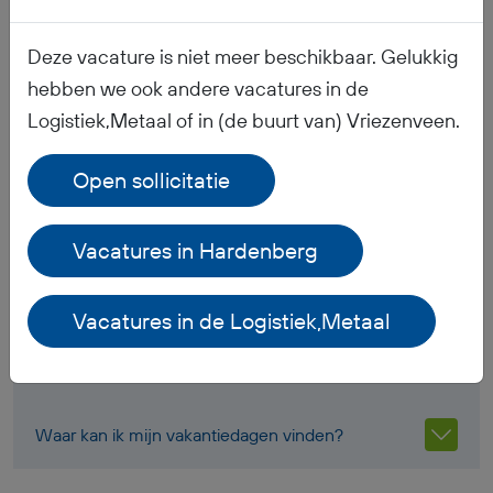
Veelgestelde vragen
Deze vacature is niet meer beschikbaar. Gelukkig
hebben we ook andere vacatures in de
Logistiek,Metaal of in (de buurt van) Vriezenveen.
Wanneer ontvang ik mijn salaris?
Open sollicitatie
Ontvang ik werkkleding?
Vacatures in Hardenberg
Hoe is het pensioen geregeld?
Vacatures in de Logistiek,Metaal
Welke documenten moet ik meenemen voor mijn
inschrijving bij BR-Flex?
Waar kan ik mijn vakantiedagen vinden?