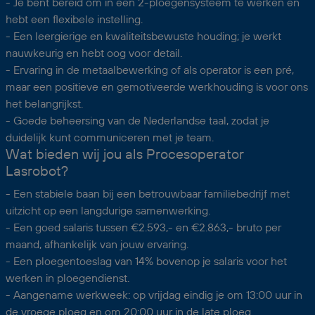
- Je bent bereid om in een 2-ploegensysteem te werken en
hebt een flexibele instelling.
- Een leergierige en kwaliteitsbewuste houding; je werkt
nauwkeurig en hebt oog voor detail.
- Ervaring in de metaalbewerking of als operator is een pré,
maar een positieve en gemotiveerde werkhouding is voor ons
het belangrijkst.
- Goede beheersing van de Nederlandse taal, zodat je
duidelijk kunt communiceren met je team.
Wat bieden wij jou als Procesoperator
Lasrobot?
- Een stabiele baan bij een betrouwbaar familiebedrijf met
uitzicht op een langdurige samenwerking.
- Een goed salaris tussen €2.593,- en €2.863,- bruto per
maand, afhankelijk van jouw ervaring.
- Een ploegentoeslag van 14% bovenop je salaris voor het
werken in ploegendienst.
- Aangename werkweek: op vrijdag eindig je om 13:00 uur in
de vroege ploeg en om 20:00 uur in de late ploeg.