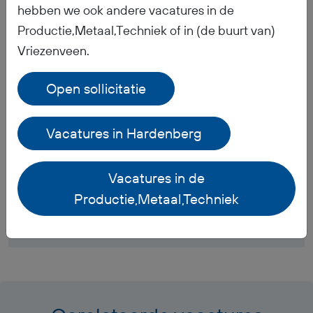
hebben we ook andere vacatures in de
Productie,Metaal,Techniek of in (de buurt van)
Wanneer ontvang ik mijn salaris?
Vriezenveen.
Open sollicitatie
Ontvang ik werkkleding?
Vacatures in Hardenberg
Hoe is het pensioen geregeld?
Welke documenten moet ik meenemen voor mijn
Vacatures in de
inschrijving bij BR-Flex?
Productie,Metaal,Techniek
Waar kan ik mijn vakantiedagen vinden?