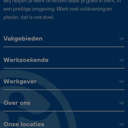
Wij helpen je werk te vinden waar je goed in bent, in
heeft, nauwkeurig werkt en graag
een prettige omgeving. Werk met voldoening en
onderdeel wil zijn van een betrokken
plezier, dat is ons doel.
team. Bij goed functioneren heb je
uitzicht op een vast dienstverband.
Vakgebieden
Werkzoekende
Werkgever
Over ons
Onze locaties