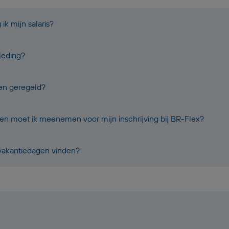
k mijn salaris?
leding?
oen geregeld?
 moet ik meenemen voor mijn inschrijving bij BR-Flex?
 vakantiedagen vinden?