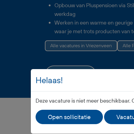
Opbouw van Pluspensioen via StiP
werkdag
Werken in een warme en geurige
waar je met trots producten van 
Alle vacatures in Vriezenveen
Alle 
Vacature opslaan
Helaas!
Deze vacature is niet meer beschikbaar. 
Open sollicitatie
Vacatu