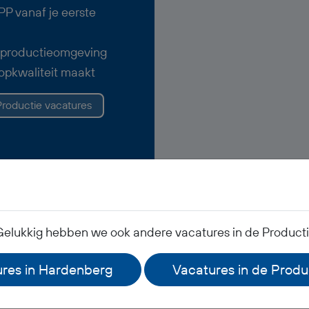
P vanaf je eerste
 productieomgeving
topkwaliteit maakt
Productie vacatures
Gelukkig hebben we ook andere vacatures in de Productie
Veelgestelde vragen
res in Hardenberg
Vacatures in de Produ