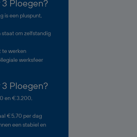
 3 Ploegen?
 is een pluspunt,
n staat om zelfstandig
t te werken
llegiale werksfeer
 3 Ploegen?
0 en € 3.200,
al € 5,70 per dag
nnen een stabiel en