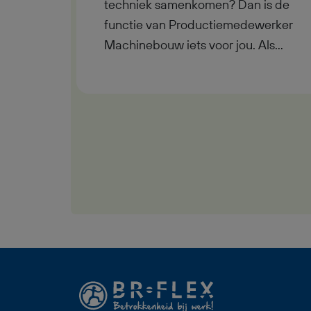
techniek samenkomen? Dan is de
functie van Productiemedewerker
Machinebouw iets voor jou. Als
Productiemedewerker
Machinebouw werk je fulltime in
Hardenberg binnen een
machinebouwomgeving waar je
meewerkt aan het maken en
bewerken van metalen onderdelen.
Je ontvangt een bruto maandsalaris
tussen €3.200,- en €3.400,-, werkt
in een nette en moderne
werkomgeving en krijgt volop
mogelijkheden om jezelf verder te
ontwikkelen. Daarnaast bouw je
vanaf je eerste werkdag pensioen