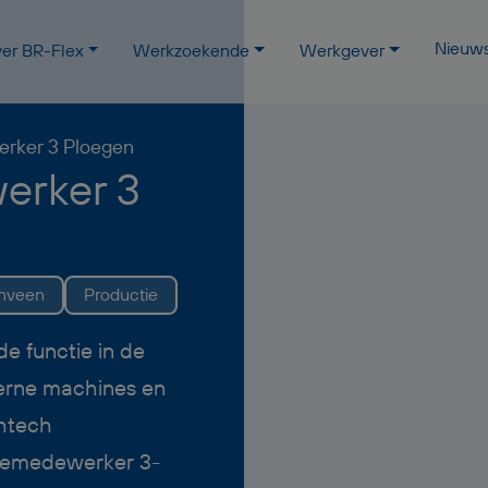
Nieuw
er BR-Flex
Werkzoekende
Werkgever
rker 3 Ploegen
erker 3
enveen
Productie
de functie in de
erne machines en
ghtech
iemedewerker 3-