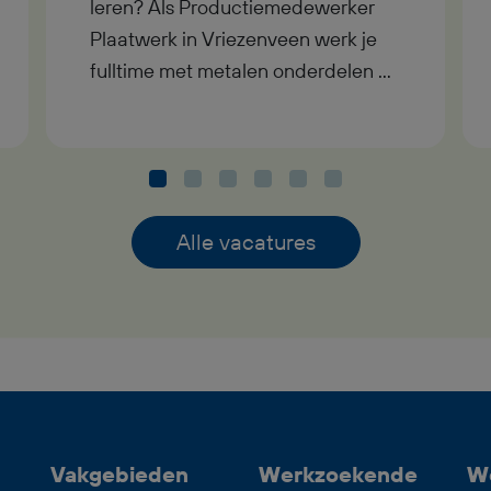
leren? Als Productiemedewerker
Plaatwerk in Vriezenveen werk je
fulltime met metalen onderdelen en
moderne machines. Je verdient
tussen € 2.500 en € 3.200 bruto
per maand, ontvangt een
reiskostenvergoeding en krijgt
volop mogelijkheden om jezelf
Alle vacatures
verder te ontwikkelen. In de functie
van Productiemedewerker
Plaatwerk ben je bezig met het
boren, zagen en tappen van
metalen onderdelen. Je zorgt dat
materialen goed worden
voorbereid, controleert de kwaliteit
Vakgebieden
Werkzoekende
W
en helpt mee bij verschillende