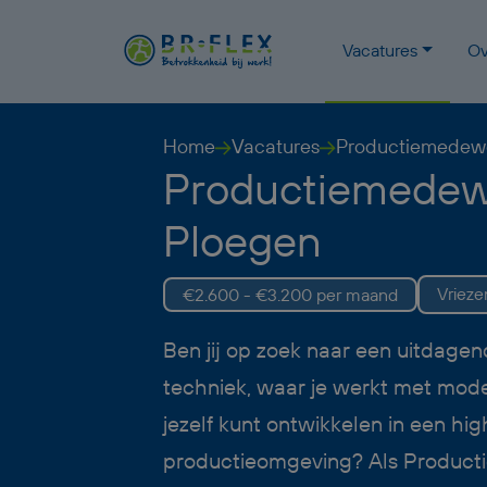
Vacatures
Ov
Home
Vacatures
Productiemedewe
Productiemedew
Ploegen
Vriez
€2.600 - €3.200 per maand
Ben jij op zoek naar een uitdagen
techniek, waar je werkt met mod
jezelf kunt ontwikkelen in een hi
productieomgeving? Als Product