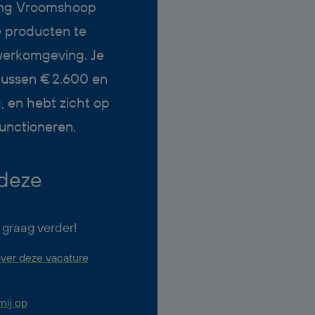
ving Vroomshoop
e producten te
werkomgeving. Je
tussen € 2.600 en
, en hebt zicht op
unctioneren.
 deze
 graag verder!
ver deze vacature
ij op