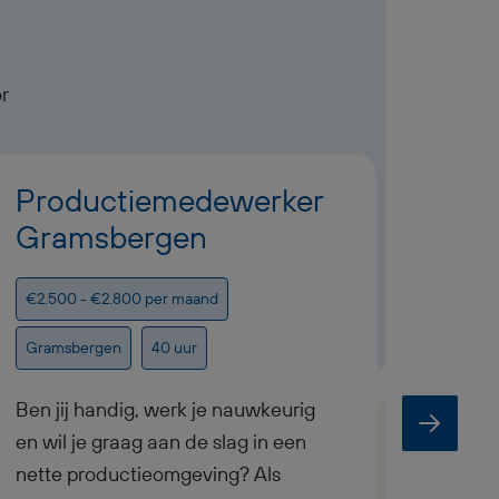
r
Productiemedewerker
Inp
Gramsbergen
plo
€2.500 - €2.800 per maand
€3.250
Gramsbergen
40 uur
Grams
Ben jij handig, werk je nauwkeurig
Ben ji
en wil je graag aan de slag in een
ingest
nette productieomgeving? Als
team w