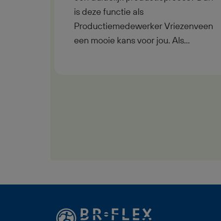
is deze functie als
Productiemedewerker Vriezenveen
een mooie kans voor jou. Als
Productiemedewerker Vriezenveen
verdien je een bruto maandsalaris
tussen €3.291 en €3.549 inclusief
ploegentoeslag, werk je fulltime in
2-ploegen en krijg je goede
begeleiding, reiskostenvergoeding,
pensioenopbouw via BR-Flex en
uitzicht op een vast dienstverband.
Zoek jij technisch productiewerk
met doorgroeimogelijkheden,
interne opleidingen en een korte
werkdag op vrijdag? Dan past deze