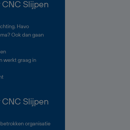
 CNC Slijpen
ichting. Havo
loma? Ook dan gaan
zen
n werkt graag in
ht
 CNC Slijpen
 betrokken organisatie