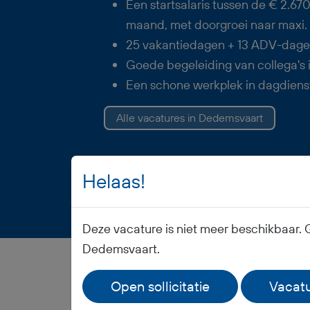
Een startsalaris tussen de € 2.67
maand, met doorgroei naar maxi. 
25 vakantiedagen + 13 ADV-dagen 
Goede begeleiding van collega's 
Een schone werkplek in dagdiens
Alle vacatures in Dedemsvaart
Helaas!
Vacature opslaan
Deze vacature is niet meer beschikbaar. 
Dedemsvaart.
Open sollicitatie
Vacatu