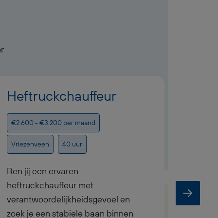
r
Heftruckchauffeur
Pro
Lasr
€2.600 - €3.200 per maand
€3.291
Vriezenveen
40 uur
Vrieze
Ben jij een ervaren
heftruckchauffeur met
Als Pr
verantwoordelijkheidsgevoel en
2-ploe
zoek je een stabiele baan binnen
geaut