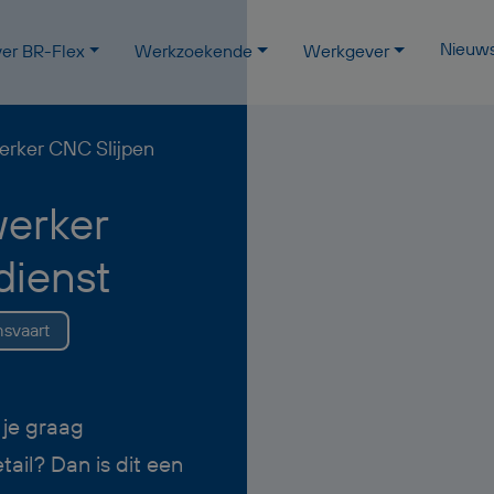
Nieuw
er BR-Flex
Werkzoekende
Werkgever
rker CNC Slijpen
erker
dienst
svaart
 je graag
ail? Dan is dit een