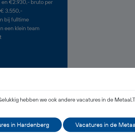
0 en €2.930,- bruto per
€ 3.550,-
bij fulltime
in een klein team
t
Gelukkig hebben we ook andere vacatures in de Metaal,Te
Veelgestelde vragen
res in Hardenberg
Vacatures in de Metaa