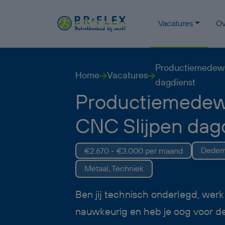
Vacatures
Ov
Productiemedewe
Home
Vacatures
dagdienst
Productiemedew
CNC Slijpen dag
Dedem
€2.670 - €3.000 per maand
Metaal, Techniek
Ben jij technisch onderlegd, werk
nauwkeurig en heb je oog voor det