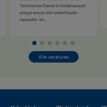
Technische Dienst in Dedemsvaart
zorg je ervoor dat onderhouds-,
reparatie- en
revisiewerkzaamheden goed
worden voorbereid. Je werkt in
dagdienst en verdient tussen €
3.500 en € 4.800 bruto per maand.
In deze functie als
Alle vacatures
Werkvoorbereider Technische
Dienst regel je de planning,
materialen, gereedschappen en
technische informatie. Je hebt
contact met monteurs en
opdrachtgevers en zorgt ervoor dat
iedereen weet wat er moet