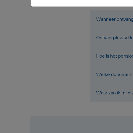
Wanneer ontvang i
Ontvang ik werkk
Hoe is het pensi
Welke documenten
Waar kan ik mijn