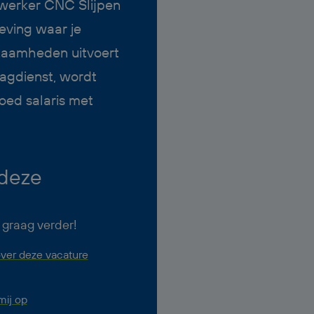
ewerker CNC Slijpen
eving waar je
kzaamheden uitvoert
agdienst, wordt
oed salaris met
 deze
 graag verder!
ver deze vacature
ij op