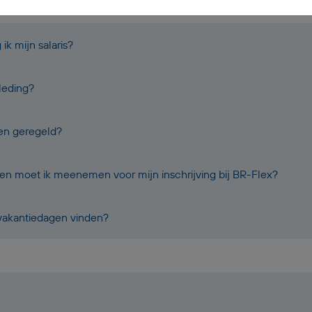
k mijn salaris?
leding?
oen geregeld?
 moet ik meenemen voor mijn inschrijving bij BR-Flex?
 vakantiedagen vinden?