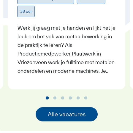
38 uur
Werk jij graag met je handen en lijkt het je
leuk om het vak van metaalbewerking in
de praktijk te leren? Als
Productiemedewerker Plaatwerk in
Vriezenveen werk je fulltime met metalen
onderdelen en moderne machines. Je
verdient tussen € 2.500 en € 3.200
bruto per maand, ontvangt een
reiskostenvergoeding en krijgt volop
mogelijkheden om jezelf verder te
ontwikkelen. In de functie van
Alle vacatures
Productiemedewerker Plaatwerk ben je
bezig met het boren, zagen en tappen