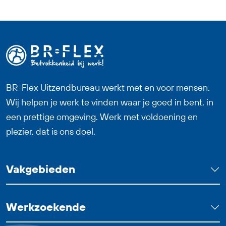
van metalen onderdelen. Je zorgt dat
materialen goed worden voorbereid,
controleert de kwaliteit en helpt mee bij
verschillende onderdelen van het
productieproces. Deze baan als
Productiemedewerker Plaatwerk past
BR-Flex Uitzendbureau werkt met en voor mensen.
goed bij iemand die technisch inzicht
Wij helpen je werk te vinden waar je goed in bent, in
heeft, nauwkeurig werkt en graag
een prettige omgeving. Werk met voldoening en
onderdeel wil zijn van een betrokken
plezier, dat is ons doel.
team. Bij goed functioneren heb je
uitzicht op een vast dienstverband.
Vakgebieden
Werkzoekende