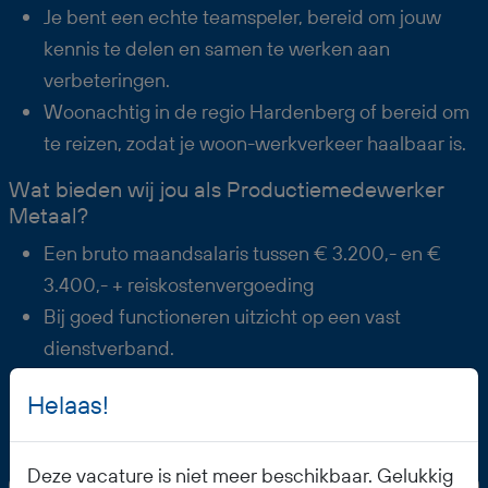
Je bent een echte teamspeler, bereid om jouw
kennis te delen en samen te werken aan
verbeteringen.
Woonachtig in de regio Hardenberg of bereid om
te reizen, zodat je woon-werkverkeer haalbaar is.
Wat bieden wij jou als Productiemedewerker
Metaal?
Een bruto maandsalaris tussen € 3.200,- en €
3.400,- + reiskostenvergoeding
Bij goed functioneren uitzicht op een vast
dienstverband.
Pluspensioen via StiPP vanaf je eerste werkdag.
Helaas!
Een vrije vrijdagmiddag om je weekend vroeg te
beginnen.
Deze vacature is niet meer beschikbaar. Gelukkig