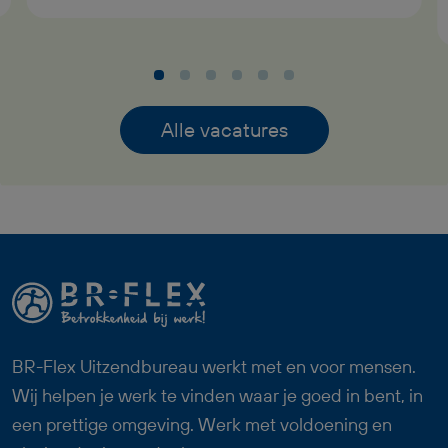
naar de boor- en zaagstraat, zodat je
collega’s zonder vertraging kunnen
doorwerken. Dankzij jouw inzet blijft de
werkplaats soepel en efficiënt draaien.
Alle vacatures
Een afwisselende en verantwoordelijke
functie binnen een stabiel familiebedrijf
waar teamwork centraal staat.
BR-Flex Uitzendbureau werkt met en voor mensen.
Wij helpen je werk te vinden waar je goed in bent, in
een prettige omgeving. Werk met voldoening en