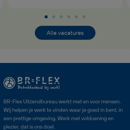
bruto per maand, ontvangt een
reiskostenvergoeding en krijgt volop
mogelijkheden om jezelf verder te
ontwikkelen. In de functie van
Alle vacatures
Productiemedewerker Plaatwerk ben je
bezig met het boren, zagen en tappen
van metalen onderdelen. Je zorgt dat
materialen goed worden voorbereid,
controleert de kwaliteit en helpt mee bij
verschillende onderdelen van het
productieproces. Deze baan als
Productiemedewerker Plaatwerk past
BR-Flex Uitzendbureau werkt met en voor mensen.
goed bij iemand die technisch inzicht
Wij helpen je werk te vinden waar je goed in bent, in
heeft, nauwkeurig werkt en graag
een prettige omgeving. Werk met voldoening en
onderdeel wil zijn van een betrokken
plezier, dat is ons doel.