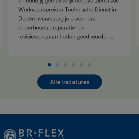
en houd jij gemakkelijk het overzicht? Als
Werkvoorbereider Technische Dienst in
Dedemsvaart zorg je ervoor dat
onderhouds-, reparatie- en
revisiewerkzaamheden goed worden
voorbereid. Je werkt in dagdienst en
verdient tussen € 3.500 en € 4.800
bruto per maand. In deze functie als
Werkvoorbereider Technische Dienst
regel je de planning, materialen,
Alle vacatures
gereedschappen en technische
informatie. Je hebt contact met monteurs
en opdrachtgevers en zorgt ervoor dat
iedereen weet wat er moet gebeuren.
Deze baan als Werkvoorbereider
Technische Dienst past goed bij iemand