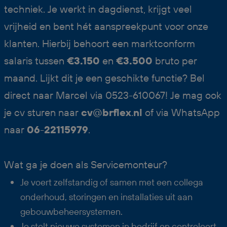
techniek. Je werkt in dagdienst, krijgt veel
vrijheid en bent hét aanspreekpunt voor onze
klanten. Hierbij behoort een marktconform
salaris tussen
€3.150
en
€3.500
bruto per
maand. Lijkt dit je een geschikte functie? Bel
direct naar Marcel via 0523-610067! Je mag ook
je cv sturen naar
cv
@
brflex
.
nl
of via WhatsApp
naar
06
-
22115979
.
Wat ga je doen als Servicemonteur?
Je voert zelfstandig of samen met een collega
onderhoud, storingen en installaties uit aan
gebouwbeheersystemen.
Je stelt nieuwe systemen in bedrijf en controleert