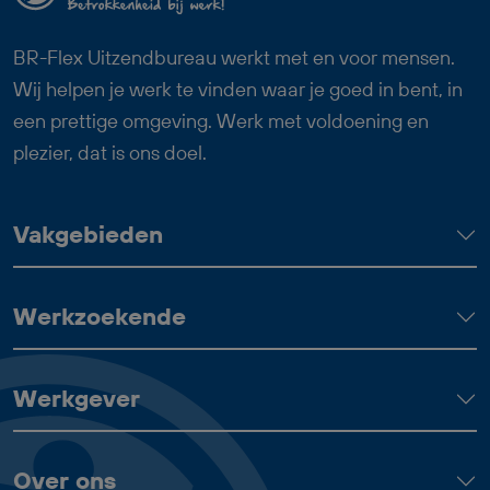
die techniek en organisatie graag
combineert. Je krijgt veel
BR-Flex Uitzendbureau werkt met en voor mensen.
verantwoordelijkheid, ruimte om mee te
Wij helpen je werk te vinden waar je goed in bent, in
denken en goede arbeidsvoorwaarden,
een prettige omgeving. Werk met voldoening en
waaronder 24 vakantiedagen, 13 ADV-
plezier, dat is ons doel.
dagen en een reiskostenvergoeding van
€ 0,23 per kilometer.
Vakgebieden
Werkzoekende
Werkgever
Over ons