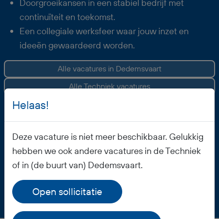
Doorgroeikansen in een stabiel bedrijf met
continuïteit en toekomst.
Een collegiale werksfeer waar jouw inzet en
ideeën gewaardeerd worden.
Alle vacatures in Dedemsvaart
Alle Techniek vacatures
Helaas!
Vacature opslaan
Deze vacature is niet meer beschikbaar. Gelukkig
hebben we ook andere vacatures in de Techniek
of in (de buurt van) Dedemsvaart.
Open sollicitatie