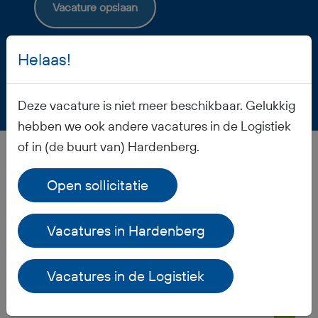
Vacature opslaan
Helaas!
Deze vacature is niet meer beschikbaar. Gelukkig
hebben we ook andere vacatures in de Logistiek
of in (de buurt van) Hardenberg.
Veelgestelde vragen
Open sollicitatie
Vacatures in Hardenberg
Wanneer ontvang ik mijn salaris?
Vacatures in de Logistiek
Ontvang ik werkkleding?