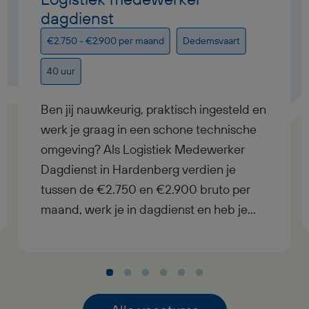
dagdienst
€2.750 - €2.900 per maand
Dedemsvaart
40 uur
Ben jij nauwkeurig, praktisch ingesteld en
werk je graag in een schone technische
omgeving? Als Logistiek Medewerker
Dagdienst in Hardenberg verdien je
tussen de €2.750 en €2.900 bruto per
maand, werk je in dagdienst en heb je
uitzicht op een vast contract bij goed
functioneren. In deze functie als Logistiek
Medewerker Dagdienst krijg je
afwisselend werk met