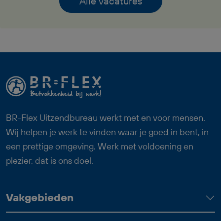
verantwoordelijkheid, pensioenopbouw
Alle vacatures
vanaf je eerste werkdag,
reiskostenvergoeding en een prettige
werksfeer binnen een professioneel
team. Zoek jij een fulltime baan waarin
logistiek, techniek en overzicht
samenkomen? Dan past deze functie als
Logistiek Medewerker Dagdienst goed
bij jou.
BR-Flex Uitzendbureau werkt met en voor mensen.
Wij helpen je werk te vinden waar je goed in bent, in
een prettige omgeving. Werk met voldoening en
plezier, dat is ons doel.
Vakgebieden