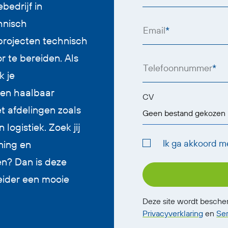
bedrijf in
hnisch
Email
*
rojecten technisch
r te bereiden. Als
Telefoonnummer
*
k je
 en haalbaar
CV
t afdelingen zoals
Geen bestand gekozen
logistiek. Zoek jij
Ik ga akkoord m
ning en
n? Dan is deze
eider een mooie
Deze site wordt besch
Privacyverklaring
en
Se