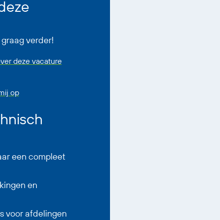
 deze
 graag verder!
ver deze vacature
ij op
chnisch
aar een compleet
kingen en
s voor afdelingen