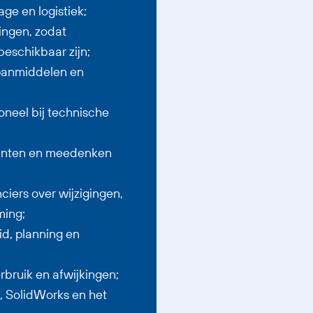
ge en logistiek;
ingen, zodat
beschikbaar zijn;
panmiddelen en
neel bij technische
punten en meedenken
iers over wijzigingen,
ming;
, planning en
rbruik en afwijkingen;
 SolidWorks en het