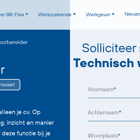
Nieuw
er BR-Flex
Werkzoekende
Werkgever
oorbereider
Solliciteer
Technisch 
r
svaart
Voornaam
*
lleen je cv. Op
Achternaam
*
g, inzicht en manier
eze functie bij je
Woonplaats
*