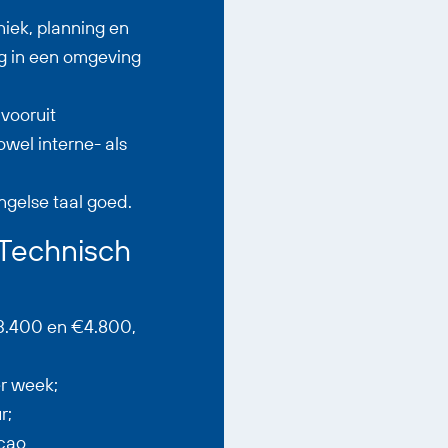
niek, planning en
ig in een omgeving
vooruit
wel interne- als
gelse taal goed.
 Technisch
3.400 en €4.800,
er week;
r;
cao