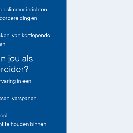
en slimmer inrichten
oorbereiding en
aken, van kortlopende
en.
 jou als
reider?
rvaring in een
ssen, verspanen,
voel
ht te houden binnen