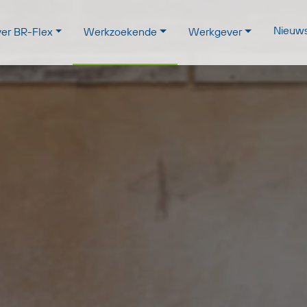
Nieuw
er BR-Flex
Werkzoekende
Werkgever