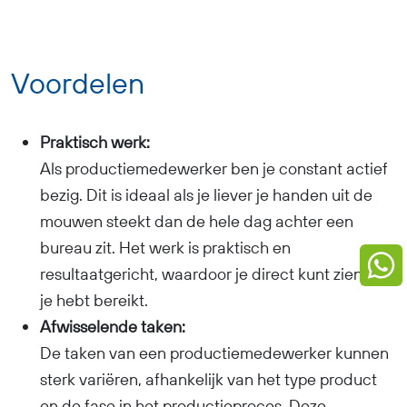
Productiemedewerker
Gr
Plaatwerk ben je bezig met
an
-,
het boren, zagen en tappen
bo
Voordelen
en
van metalen onderdelen. Je
af
zorgt dat materialen goed
ond
Praktisch werk:
worden voorbereid,
ui
Als productiemedewerker ben je constant actief
controleert de kwaliteit en
ge
op
bezig. Dit is ideaal als je liever je handen uit de
helpt mee bij verschillende
in
mouwen steekt dan de hele dag achter een
onderdelen van het
ba
e
bureau zit. Het werk is praktisch en
productieproces. Deze baan
Pr
resultaatgericht, waardoor je direct kunt zien wat
als Productiemedewerker
Gr
je hebt bereikt.
Plaatwerk past goed bij
af
Afwisselende taken:
iemand die technisch inzicht
be
De taken van een productiemedewerker kunnen
heeft, nauwkeurig werkt en
om
 de
sterk variëren, afhankelijk van het type product
graag onderdeel wil zijn van
on
en de fase in het productieproces. Deze
een betrokken team. Bij goed
bed