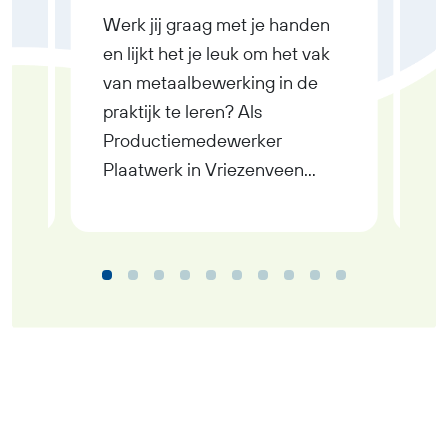
n
Werk jij graag met je handen
Ben
en lijkt het je leuk om het vak
na
van metaalbewerking in de
aa
praktijk te leren? Als
pr
Productiemedewerker
Pr
Plaatwerk in Vriezenveen
Gr
werk je fulltime met metalen
ku
onderdelen en moderne
ge
machines. Je verdient tussen
to
ker
€ 2.500 en € 3.200 bruto per
fu
maand, ontvangt een
07
org
reiskostenvergoeding en krijgt
tu
volop mogelijkheden om jezelf
br
pen
verder te ontwikkelen. In de
fun
functie van
Pr