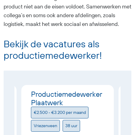
product niet aan de eisen voldoet. Samenwerken met
collega’s en soms ook andere afdelingen, zoals
logistiek, maakt het werk sociaal en afwisselend.
Bekijk de vacatures als
productiemedewerker!
er
Productiemedewerker
P
Plaatwerk
G
€2.500 - €3.200 per maand
€
Vriezenveen
38 uur
G