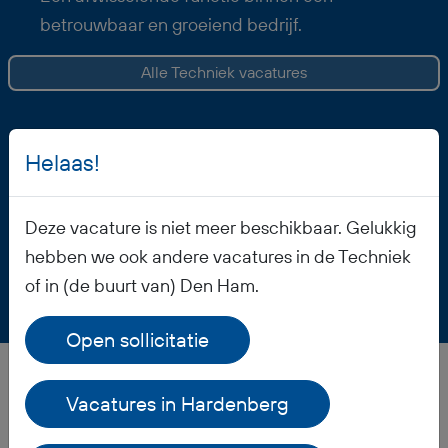
betrouwbaar en groeiend bedrijf.
Alle Techniek vacatures
Helaas!
Vacature opslaan
Deze vacature is niet meer beschikbaar. Gelukkig
hebben we ook andere vacatures in de Techniek
of in (de buurt van) Den Ham.
Open sollicitatie
Veelgestelde vragen
Vacatures in Hardenberg