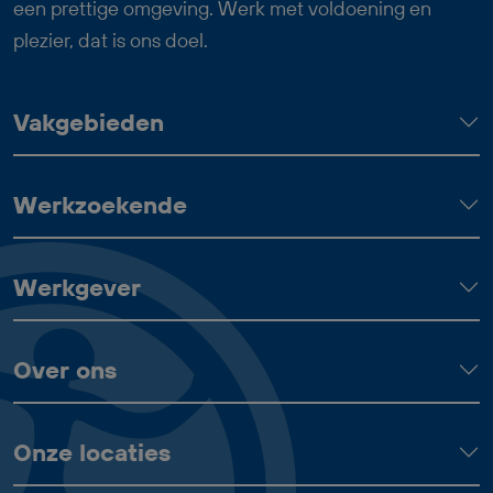
denken en goede arbeidsvoorwaarden,
een prettige omgeving. Werk met voldoening en
waaronder 24 vakantiedagen, 13 ADV-
plezier, dat is ons doel.
dagen en een reiskostenvergoeding van
€ 0,23 per kilometer.
Vakgebieden
Werkzoekende
Werkgever
Over ons
Onze locaties