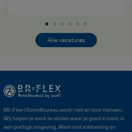
uitzicht op een vast contract bij goed
functioneren. In deze functie als Logistiek
Medewerker Dagdienst krijg je
afwisselend werk met
verantwoordelijkheid, pensioenopbouw
Alle vacatures
vanaf je eerste werkdag,
reiskostenvergoeding en een prettige
werksfeer binnen een professioneel
team. Zoek jij een fulltime baan waarin
logistiek, techniek en overzicht
samenkomen? Dan past deze functie als
Logistiek Medewerker Dagdienst goed
bij jou.
BR-Flex Uitzendbureau werkt met en voor mensen.
Wij helpen je werk te vinden waar je goed in bent, in
een prettige omgeving. Werk met voldoening en