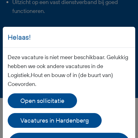
Uitzicht op een vast dienstverband bij goed
functioneren.
Helaas!
Vacature opslaan
Deze vacature is niet meer beschikbaar. Gelukkig
hebben we ook andere vacatures in de
Logistiek,Hout en bouw of in (de buurt van)
Coevorden.
Open sollicitatie
Veelgestelde vragen
Vacatures in Hardenberg