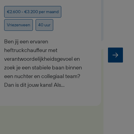
Lasr
€2.600 - €3.200 per maand
€3.291
Vriezenveen
40 uur
Vrieze
Ben jij een ervaren
heftruckchauffeur met
Als Pr
verantwoordelijkheidsgevoel en
2-ploe
zoek je een stabiele baan binnen
geaut
een nuchter en collegiaal team?
plaat
Dan is dit jouw kans! Als
techni
Heftruckchauffeur ben jij de spil in
In deze
het productieproces. Jij zorgt ervoor
Produc
dat materialen tijdig worden
ploege
aangevoerd naar de boor- en
laspro
zaagstraat, zodat je collega’s
robotin