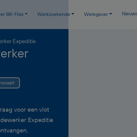
Nieuw
er BR-Flex
Werkzoekende
Werkgever
rker Expeditie
erker
svaart
graag voor een vlot
Medewerker Expeditie
 ontvangen,