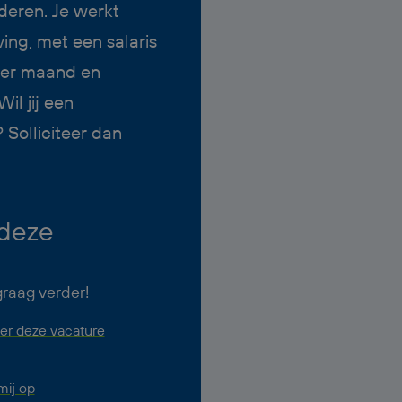
eren. Je werkt
ing, met een salaris
per maand en
il jij een
 Solliciteer dan
 deze
graag verder!
er deze vacature
ij op