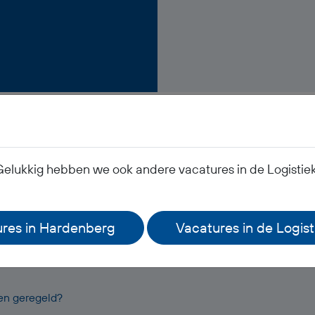
Veelgestelde vragen
Gelukkig hebben we ook andere vacatures in de Logistiek,
k mijn salaris?
res in Hardenberg
Vacatures in de Logis
leding?
oen geregeld?