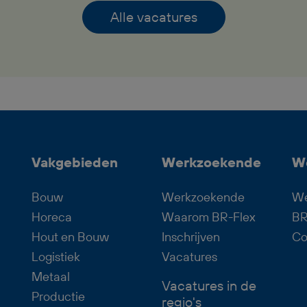
Dagdienst krijg je afwisselend werk
Alle vacatures
met verantwoordelijkheid,
pensioenopbouw vanaf je eerste
werkdag, reiskostenvergoeding en
een prettige werksfeer binnen een
professioneel team. Zoek jij een
fulltime baan waarin logistiek,
techniek en overzicht
Vakgebieden
Werkzoekende
W
samenkomen? Dan past deze
functie als Logistiek Medewerker
Bouw
Werkzoekende
We
Dagdienst goed bij jou.
Horeca
Waarom BR-Flex
BR
Hout en Bouw
Inschrijven
Co
Logistiek
Vacatures
Metaal
Vacatures in de
Productie
regio's