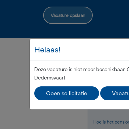
Vacature opslaan
Helaas!
Deze vacature is niet meer beschikbaar. 
Dedemsvaart.
Wanneer ontvang i
Open sollicitatie
Vacatu
Ontvang ik werkk
Hoe is het pensi