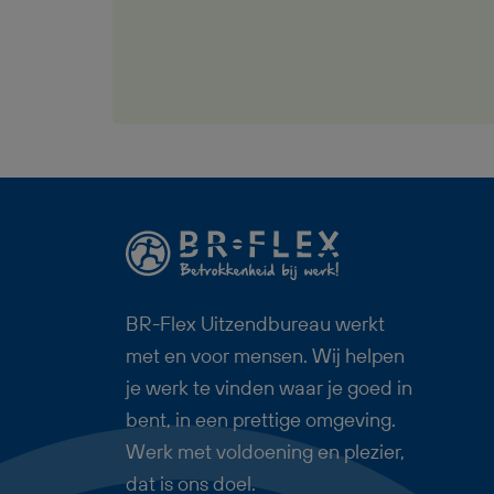
2-ploegen en krijg je goede
begeleiding, reiskostenvergoeding,
pensioenopbouw via BR-Flex en
uitzicht op een vast dienstverband.
Zoek jij technisch productiewerk
met doorgroeimogelijkheden,
interne opleidingen en een korte
werkdag op vrijdag? Dan past deze
baan als Productiemedewerker
Vriezenveen goed bij jou.
BR-Flex Uitzendbureau werkt
met en voor mensen. Wij helpen
je werk te vinden waar je goed in
bent, in een prettige omgeving.
Werk met voldoening en plezier,
dat is ons doel.