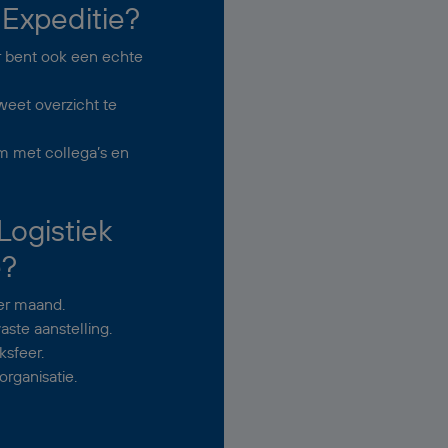
Expeditie?
r bent ook een echte
weet overzicht te
 met collega’s en
Logistiek
e?
er maand.
aste aanstelling.
ksfeer.
rganisatie.