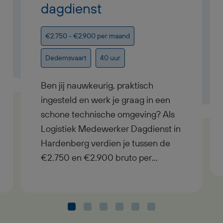
dagdienst
€2.750 - €2.900 per maand
Dedemsvaart
40 uur
Ben jij nauwkeurig, praktisch
ingesteld en werk je graag in een
schone technische omgeving? Als
Logistiek Medewerker Dagdienst in
Hardenberg verdien je tussen de
€2.750 en €2.900 bruto per
maand, werk je in dagdienst en heb
je uitzicht op een vast contract bij
goed functioneren. In deze functie
als Logistiek Medewerker