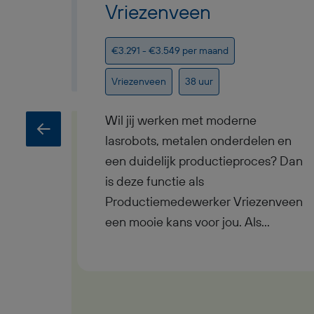
Vriezenveen
€3.291 - €3.549 per maand
Vriezenveen
38 uur
Wil jij werken met moderne
lasrobots, metalen onderdelen en
een duidelijk productieproces? Dan
is deze functie als
Productiemedewerker Vriezenveen
een mooie kans voor jou. Als
Productiemedewerker Vriezenveen
verdien je een bruto maandsalaris
tussen €3.291 en €3.549 inclusief
ploegentoeslag, werk je fulltime in