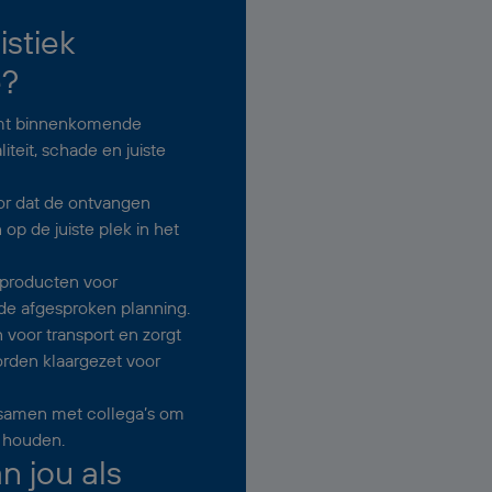
istiek
e?
emt binnenkomende
teit, schade en juiste
or dat de ontvangen
p de juiste plek in het
e producten voor
de afgesproken planning.
 voor transport en zorgt
worden klaargezet voor
t samen met collega’s om
e houden.
 jou als