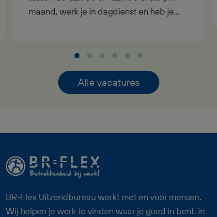
maand, werk je in dagdienst en heb je
uitzicht op een vast contract bij goed
functioneren. In deze functie als Logistiek
Medewerker Dagdienst krijg je
afwisselend werk met
verantwoordelijkheid, pensioenopbouw
Alle vacatures
vanaf je eerste werkdag,
reiskostenvergoeding en een prettige
werksfeer binnen een professioneel
team. Zoek jij een fulltime baan waarin
logistiek, techniek en overzicht
samenkomen? Dan past deze functie als
Logistiek Medewerker Dagdienst goed
bij jou.
BR-Flex Uitzendbureau werkt met en voor mensen.
Wij helpen je werk te vinden waar je goed in bent, in