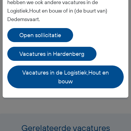
hebben we ook andere vacatures in de
Logistiek,Hout en bouw of in (de buurt van)
Wanneer ontvang ik mijn salaris?
Dedemsvaart.
Ontvang ik werkkleding?
Open sollicitatie
Hoe is het pensioen geregeld?
Vacatures in Hardenberg
Welke documenten moet ik meenemen voor mijn
Vacatures in de Logistiek,Hout en
inschrijving bij BR-Flex?
bouw
Waar kan ik mijn vakantiedagen vinden?
Gerelateerde vacatures