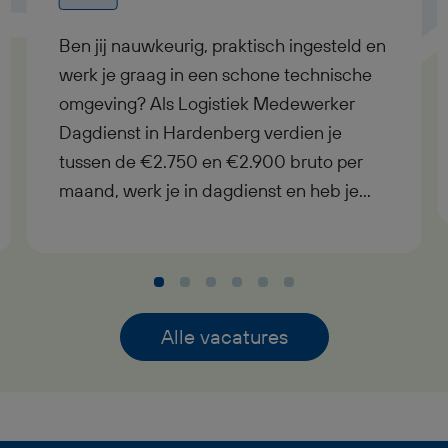
Ben jij nauwkeurig, praktisch ingesteld en
werk je graag in een schone technische
omgeving? Als Logistiek Medewerker
Dagdienst in Hardenberg verdien je
tussen de €2.750 en €2.900 bruto per
maand, werk je in dagdienst en heb je
uitzicht op een vast contract bij goed
functioneren. In deze functie als Logistiek
Medewerker Dagdienst krijg je
afwisselend werk met
verantwoordelijkheid, pensioenopbouw
Alle vacatures
vanaf je eerste werkdag,
reiskostenvergoeding en een prettige
werksfeer binnen een professioneel