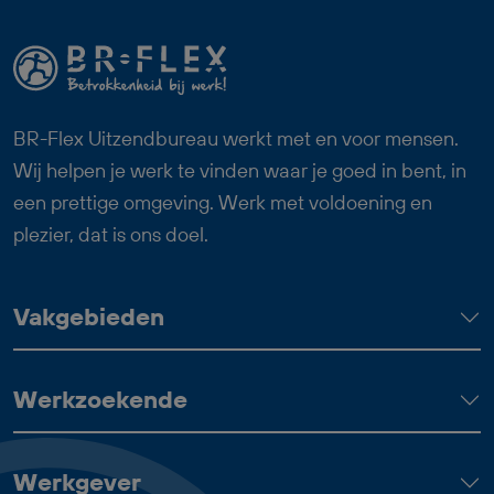
team. Zoek jij een fulltime baan waarin
logistiek, techniek en overzicht
samenkomen? Dan past deze functie als
Logistiek Medewerker Dagdienst goed
bij jou.
BR-Flex Uitzendbureau werkt met en voor mensen.
Wij helpen je werk te vinden waar je goed in bent, in
een prettige omgeving. Werk met voldoening en
plezier, dat is ons doel.
Vakgebieden
Werkzoekende
Werkgever