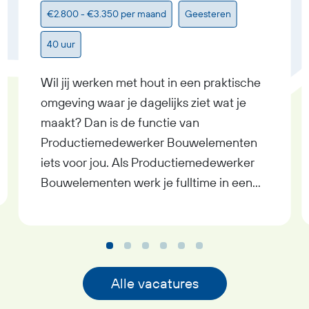
€2.800 - €3.350 per maand
Geesteren
40 uur
Wil jij werken met hout in een praktische
omgeving waar je dagelijks ziet wat je
maakt? Dan is de functie van
Productiemedewerker Bouwelementen
iets voor jou. Als Productiemedewerker
Bouwelementen werk je fulltime in een
moderne timmerfabriek in Geesteren,
waar je samen met collega’s houten
onderdelen samenstelt tot complete
bouwelementen voor de bouw. Je
ontvangt een bruto maandsalaris tussen
Alle vacatures
€2.800,- en €3.350,-, werkt in dagdienst