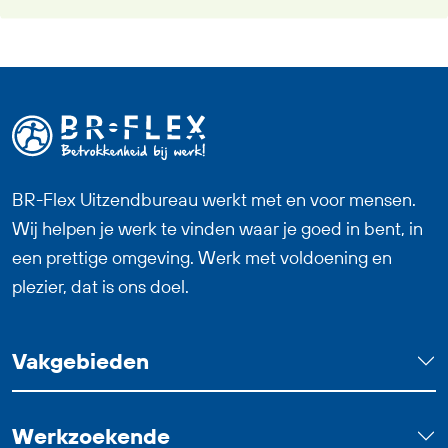
en komt terecht in een nuchtere en
prettige werkomgeving. Daarnaast bouw
je vanaf dag één pensioen op via StiPP en
heb je bij goed functioneren uitzicht op
een vaste baan. Deze functie als
Productiemedewerker Bouwelementen
past goed bij iemand die graag met zijn
BR-Flex Uitzendbureau werkt met en voor mensen.
handen werkt, nauwkeurig is en trots wil
Wij helpen je werk te vinden waar je goed in bent, in
zijn op het eindresultaat.
een prettige omgeving. Werk met voldoening en
plezier, dat is ons doel.
Vakgebieden
Werkzoekende