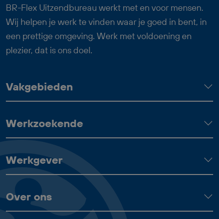
past goed bij iemand die graag met zijn
BR-Flex Uitzendbureau werkt met en voor mensen.
handen werkt, nauwkeurig is en trots wil
Wij helpen je werk te vinden waar je goed in bent, in
zijn op het eindresultaat.
een prettige omgeving. Werk met voldoening en
plezier, dat is ons doel.
Vakgebieden
Werkzoekende
Werkgever
Over ons