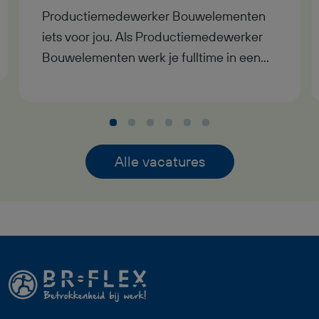
Productiemedewerker Bouwelementen
iets voor jou. Als Productiemedewerker
Bouwelementen werk je fulltime in een
moderne timmerfabriek in Geesteren,
waar je samen met collega’s houten
onderdelen samenstelt tot complete
bouwelementen voor de bouw. Je
ontvangt een bruto maandsalaris tussen
Alle vacatures
€2.800,- en €3.350,-, werkt in dagdienst
en komt terecht in een nuchtere en
prettige werkomgeving. Daarnaast bouw
je vanaf dag één pensioen op via StiPP en
heb je bij goed functioneren uitzicht op
een vaste baan. Deze functie als
Productiemedewerker Bouwelementen