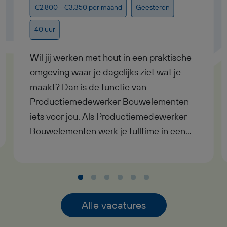
€2.800 - €3.350 per maand
Geesteren
40 uur
Wil jij werken met hout in een praktische
omgeving waar je dagelijks ziet wat je
maakt? Dan is de functie van
Productiemedewerker Bouwelementen
iets voor jou. Als Productiemedewerker
Bouwelementen werk je fulltime in een
moderne timmerfabriek in Geesteren,
waar je samen met collega’s houten
onderdelen samenstelt tot complete
bouwelementen voor de bouw. Je
ontvangt een bruto maandsalaris tussen
Alle vacatures
€2.800,- en €3.350,-, werkt in dagdienst