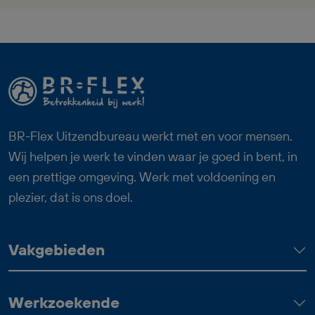
en komt terecht in een nuchtere en
prettige werkomgeving. Daarnaast bouw
je vanaf dag één pensioen op via StiPP en
heb je bij goed functioneren uitzicht op
een vaste baan. Deze functie als
Productiemedewerker Bouwelementen
past goed bij iemand die graag met zijn
BR-Flex Uitzendbureau werkt met en voor mensen.
handen werkt, nauwkeurig is en trots wil
Wij helpen je werk te vinden waar je goed in bent, in
zijn op het eindresultaat.
een prettige omgeving. Werk met voldoening en
plezier, dat is ons doel.
Vakgebieden
Werkzoekende