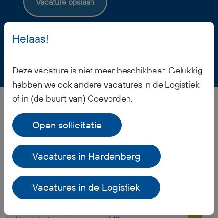
Vacature opslaan
Helaas!
Deze vacature is niet meer beschikbaar. Gelukkig
hebben we ook andere vacatures in de Logistiek
of in (de buurt van) Coevorden.
Veelgestelde vragen
Open sollicitatie
Vacatures in Hardenberg
Wanneer ontvang ik mijn salaris?
Vacatures in de Logistiek
Ontvang ik werkkleding?