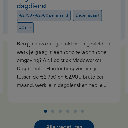
dagdienst
€2.750 - €2.900 per maand
Dedemsvaart
40 uur
Ben jij nauwkeurig, praktisch ingesteld en
werk je graag in een schone technische
omgeving? Als Logistiek Medewerker
Dagdienst in Hardenberg verdien je
tussen de €2.750 en €2.900 bruto per
maand, werk je in dagdienst en heb je
uitzicht op een vast contract bij goed
functioneren. In deze functie als Logistiek
Medewerker Dagdienst krijg je
afwisselend werk met
verantwoordelijkheid, pensioenopbouw
Alle vacatures