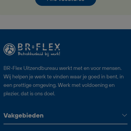
vanaf je eerste werkdag,
reiskostenvergoeding en een prettige
werksfeer binnen een professioneel
team. Zoek jij een fulltime baan waarin
logistiek, techniek en overzicht
samenkomen? Dan past deze functie als
Logistiek Medewerker Dagdienst goed
bij jou.
BR-Flex Uitzendbureau werkt met en voor mensen.
Wij helpen je werk te vinden waar je goed in bent, in
een prettige omgeving. Werk met voldoening en
plezier, dat is ons doel.
Vakgebieden