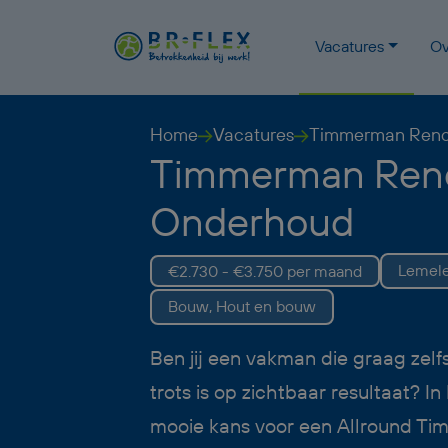
Vacatures
Ov
Home
Vacatures
Timmerman Reno
Timmerman Reno
Onderhoud
Lemel
€2.730 - €3.750 per maand
Bouw, Hout en bouw
Ben jij een vakman die graag zelf
trots is op zichtbaar resultaat? In
mooie kans voor een Allround T