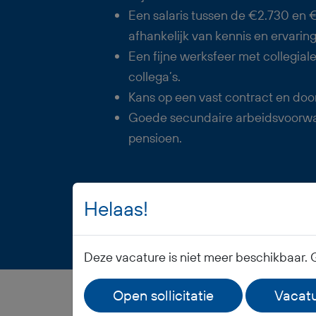
Een salaris tussen de €2.730 en
afhankelijk van kennis en ervaring
Een fijne werksfeer met collegial
collega’s.
Kans op een vast contract en doo
Goede secundaire arbeidsvoorwa
pensioen.
Helaas!
Vacature opslaan
Deze vacature is niet meer beschikbaar.
Open sollicitatie
Vacatu