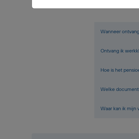
Wanneer ontvang i
Ontvang ik werkk
Hoe is het pensi
Welke documenten
Waar kan ik mijn