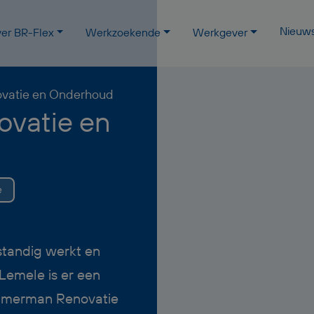
Nieuw
er BR-Flex
Werkzoekende
Werkgever
vatie en Onderhoud
vatie en
e
standig werkt en
 Lemele is er een
immerman Renovatie