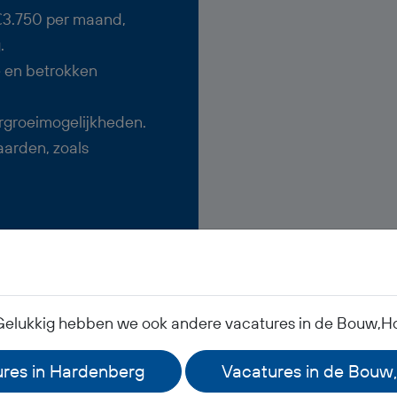
 €3.750 per maand,
.
e en betrokken
rgroeimogelijkheden.
arden, zoals
 Gelukkig hebben we ook andere vacatures in de Bouw,Ho
res in Hardenberg
Vacatures in de Bouw