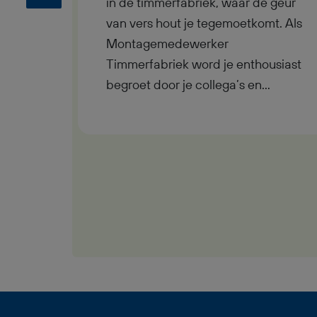
in de timmerfabriek, waar de geur
van vers hout je tegemoetkomt. Als
Montagemedewerker
Timmerfabriek word je enthousiast
begroet door je collega’s en
bespreek je samen met je
leidinggevende de planning.
Vandaag werk je aan het monteren
en afwerken van houten kozijnen,
ramen en deuren, producten waar
je als Montagemedewerker
Timmerfabriek trots op bent als ze
klaar zijn voor transport. Of je nu
liever in de fabriek werkt of op
locatie kozijnen plaatst, jouw inzet
maakt het verschil in een hecht