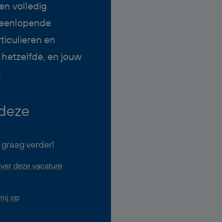
en volledig
iteenlopende
iculieren en
 hetzelfde, en jouw
!
 deze
 graag verder!
ver deze vacature
ij op