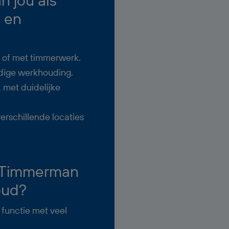
 en
 of met timmerwerk.
ndige werkhouding.
, met duidelijke
verschillende locaties
s Timmerman
oud?
 functie met veel