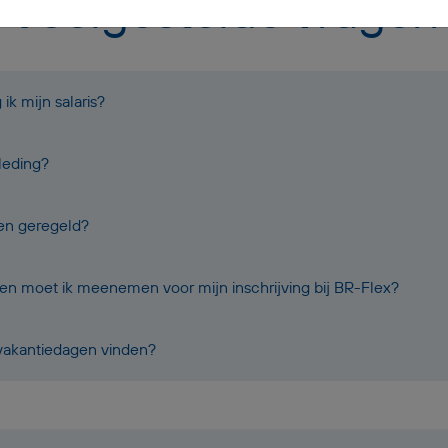
Veelgestelde vragen
k mijn salaris?
leding?
oen geregeld?
 moet ik meenemen voor mijn inschrijving bij BR-Flex?
 vakantiedagen vinden?