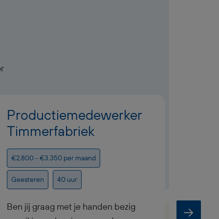
r
Productiemedewerker
Pro
Timmerfabriek
mon
€2.800 - €3.350 per maand
€2.800
Geesteren
40 uur
Geeste
Ben jij graag met je handen bezig
Ben ji