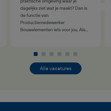
praktische omgeving waar je
dagelijks ziet wat je maakt? Dan is
de functie van
Productiemedewerker
Bouwelementen iets voor jou. Als
Productiemedewerker
Bouwelementen werk je fulltime in
een moderne timmerfabriek in
Geesteren, waar je samen met
collega’s houten onderdelen
Alle vacatures
samenstelt tot complete
bouwelementen voor de bouw. Je
ontvangt een bruto maandsalaris
tussen €2.800,- en €3.350,-, werkt
in dagdienst en komt terecht in een
nuchtere en prettige