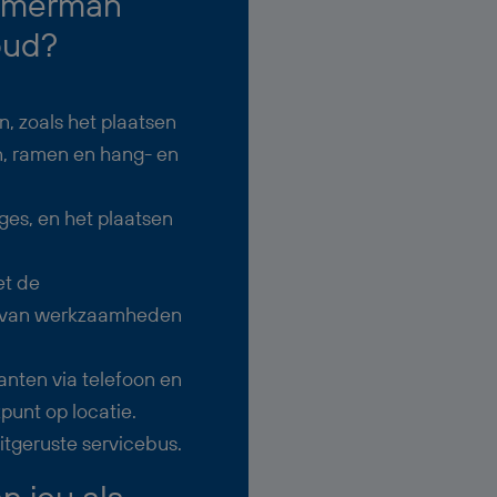
immerman
oud?
, zoals het plaatsen
n, ramen en hang- en
es, en het plaatsen
et de
 van werkzaamheden
nten via telefoon en
punt op locatie.
itgeruste servicebus.
 jou als