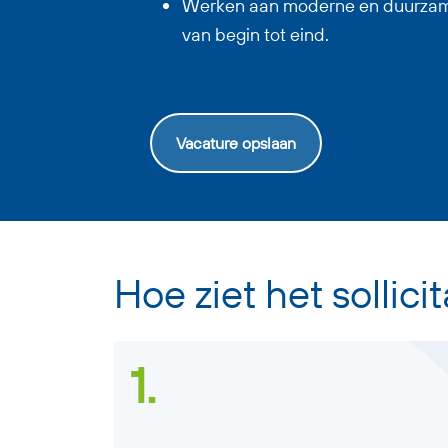
Werken aan moderne en duurzam
van begin tot eind.
Vacature opslaan
Hoe ziet het sollici
1.