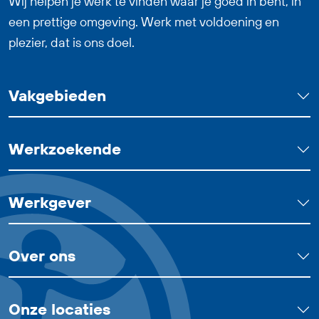
Wij helpen je werk te vinden waar je goed in bent, in
denken en goede arbeidsvoorwaarden,
een prettige omgeving. Werk met voldoening en
waaronder 24 vakantiedagen, 13 ADV-
plezier, dat is ons doel.
dagen en een reiskostenvergoeding van
€ 0,23 per kilometer.
Vakgebieden
Werkzoekende
Werkgever
Over ons
Onze locaties