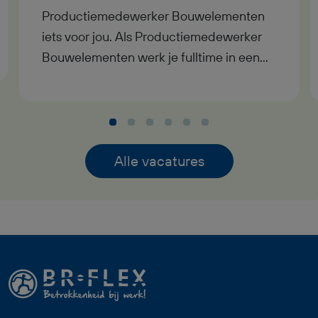
Productiemedewerker Bouwelementen
iets voor jou. Als Productiemedewerker
Bouwelementen werk je fulltime in een
moderne timmerfabriek in Geesteren,
waar je samen met collega’s houten
onderdelen samenstelt tot complete
bouwelementen voor de bouw. Je
ontvangt een bruto maandsalaris tussen
Alle vacatures
€2.800,- en €3.350,-, werkt in dagdienst
en komt terecht in een nuchtere en
prettige werkomgeving. Daarnaast bouw
je vanaf dag één pensioen op via StiPP en
heb je bij goed functioneren uitzicht op
een vaste baan. Deze functie als
Productiemedewerker Bouwelementen