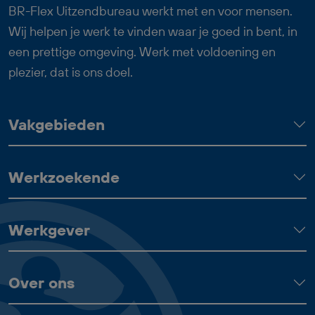
past goed bij iemand die graag met zijn
BR-Flex Uitzendbureau werkt met en voor mensen.
handen werkt, nauwkeurig is en trots wil
Wij helpen je werk te vinden waar je goed in bent, in
zijn op het eindresultaat.
een prettige omgeving. Werk met voldoening en
plezier, dat is ons doel.
Vakgebieden
Werkzoekende
Werkgever
Over ons