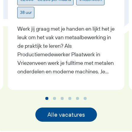
38 uur
Werk jij graag met je handen en lijkt het je
leuk om het vak van metaalbewerking in
de praktijk te leren? Als
Productiemedewerker Plaatwerk in
Vriezenveen werk je fulltime met metalen
onderdelen en moderne machines. Je
verdient tussen € 2.500 en € 3.200
bruto per maand, ontvangt een
reiskostenvergoeding en krijgt volop
mogelijkheden om jezelf verder te
ontwikkelen. In de functie van
Alle vacatures
Productiemedewerker Plaatwerk ben je
bezig met het boren, zagen en tappen