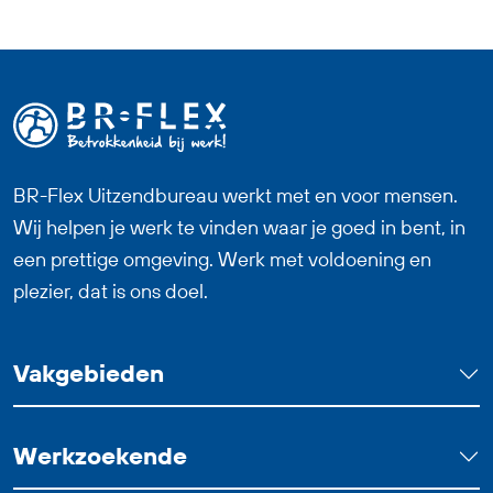
van metalen onderdelen. Je zorgt dat
materialen goed worden voorbereid,
controleert de kwaliteit en helpt mee bij
verschillende onderdelen van het
productieproces. Deze baan als
Productiemedewerker Plaatwerk past
BR-Flex Uitzendbureau werkt met en voor mensen.
goed bij iemand die technisch inzicht
Wij helpen je werk te vinden waar je goed in bent, in
heeft, nauwkeurig werkt en graag
een prettige omgeving. Werk met voldoening en
onderdeel wil zijn van een betrokken
plezier, dat is ons doel.
team. Bij goed functioneren heb je
uitzicht op een vast dienstverband.
Vakgebieden
Werkzoekende