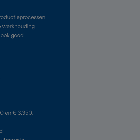
productieprocessen
e werkhouding
 ook goed
0 en € 3.350,
nd
uitgeruste