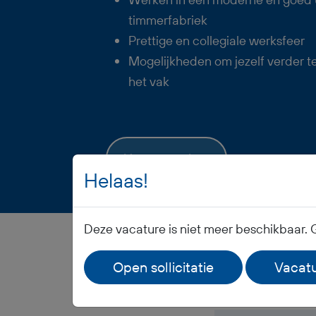
timmerfabriek
Prettige en collegiale werksfeer
Mogelijkheden om jezelf verder t
het vak
Vacature opslaan
Helaas!
Deze vacature is niet meer beschikbaar. 
Open sollicitatie
Vacatu