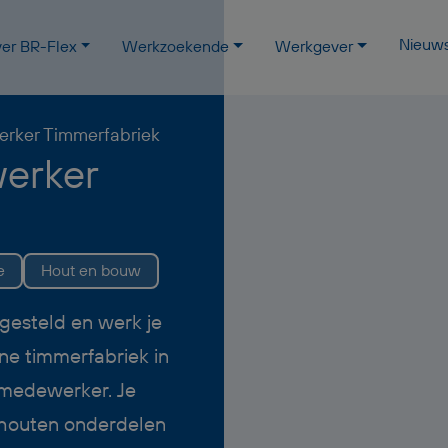
Nieuw
er BR-Flex
Werkzoekende
Werkgever
rker Timmerfabriek
erker
e
Hout en bouw
ngesteld en werk je
e timmerfabriek in
emedewerker. Je
 houten onderdelen