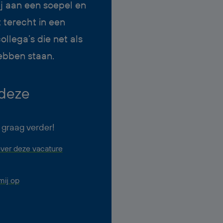
j aan een soepel en
 terecht in een
llega’s die net als
hebben staan.
 deze
 graag verder!
ver deze vacature
ij op