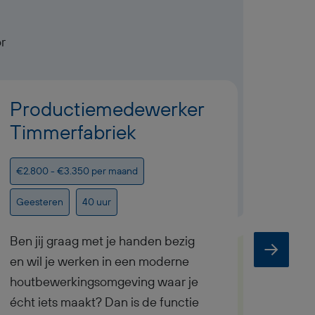
r
Productiemedewerker
Pro
Timmerfabriek
mon
€2.800 - €3.350 per maand
€2.800
Geesteren
40 uur
Geeste
Ben jij graag met je handen bezig
Ben ji
en wil je werken in een moderne
en zie 
houtbewerkingsomgeving waar je
het lie
écht iets maakt? Dan is de functie
functi