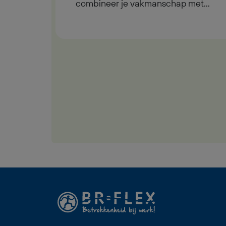
combineer je vakmanschap met
vooruitdenken. Als Timmerman
Unitbouw maak je onderdeel uit
van een team dat niet zomaar
bouwt, maar toekomstbestendige
projecten creëert én jij draagt daar
direct aan bij. Ben jij de
Timmerman Unitbouw die graag
praktisch bezig is en wil meewerken
aan innovatieve bouwprojecten?