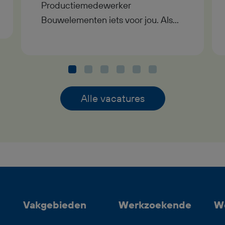
Productiemedewerker
Bouwelementen iets voor jou. Als
Productiemedewerker
Bouwelementen werk je fulltime in
een moderne timmerfabriek in
Geesteren, waar je samen met
collega’s houten onderdelen
Alle vacatures
samenstelt tot complete
bouwelementen voor de bouw. Je
ontvangt een bruto maandsalaris
tussen €2.800,- en €3.350,-, werkt
in dagdienst en komt terecht in een
nuchtere en prettige
werkomgeving. Daarnaast bouw je
Vakgebieden
Werkzoekende
W
vanaf dag één pensioen op via
StiPP en heb je bij goed