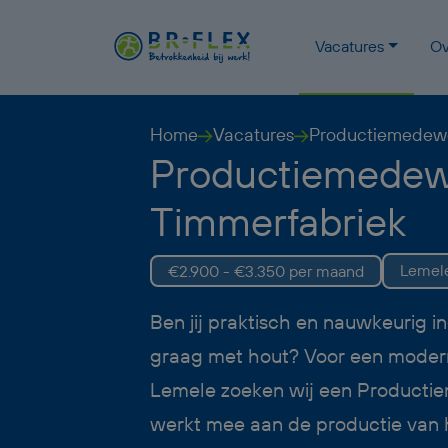
Vacatures
Ov
Home
Vacatures
Productiemedewe
Productiemedew
Timmerfabriek
Lemel
€2.900 - €3.350 per maand
Ben jij praktisch en nauwkeurig i
graag met hout? Voor een modern
Lemele zoeken wij een Producti
werkt mee aan de productie van