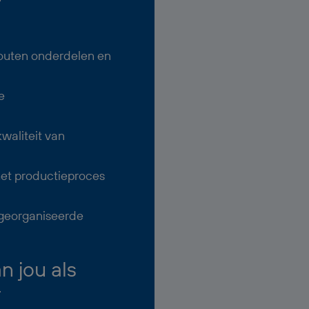
outen onderdelen en
e
waliteit van
et productieproces
n georganiseerde
 jou als