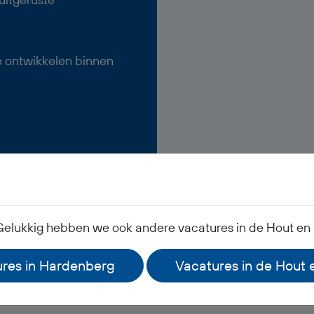
e ontwikkelen binnen
Gelukkig hebben we ook andere vacatures in de Hout en 
Veelgestelde vragen
res in Hardenberg
Vacatures in de Hout