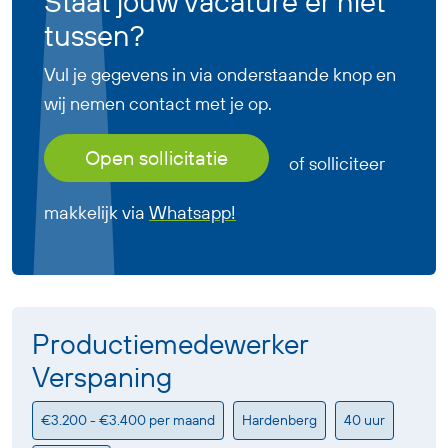
Staat jouw vacature er niet
tussen?
Vul je gegevens in via onderstaande knop en
wij nemen contact met je op.
Open sollicitatie
of solliciteer
makkelijk via
Whatsapp!
Productiemedewerker
Verspaning
€3.200 - €3.400 per maand
Hardenberg
40 uur